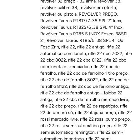
revolver 32 preço - 32 arma
,
revólver 38
,
revólver calibre 38
,
revólver em oferta
,
revólver ou pistola
,
REVOLVER PREÇO
,
Revólver Taurus RT817/7 .38 SPL 2″ Inox
,
Revólver Taurus RT82S/6 .38 SPL 4″ Inox
,
Revólver Taurus RT85 S INOX Fosco .38SPL
2″
,
Revólver Taurus RT85/5 .38 SPL 4″ Ox
Fosc Zrlh
,
rifle 22
,
rifle 22 antigo
,
rifle 22
automático com luneta
,
rifle 22 cbc 7022
,
rifle
22 cbc 8022
,
rifle 22 cbc 8122
,
rifle 22 cbc
com luneta e silenciador
,
rifle 22 cbc de
ferrolho
,
rifle 22 cbc de ferrolho 1 tiro preço
,
rifle 22 cbc de ferrolho 8022
,
rifle 22 cbc de
ferrolho 8122
,
rifle 22 cbc de ferrolho antigo
,
rifle 22 cbc de ferrolho antigo - folobe 22
antiga
,
rifle 22 cbc de ferrolho mercado livre
,
rifle 22 cbc preço
,
rifle 22 de repetição
,
rifle
22 de um tiro só
,
rifle 22 itajubá preço
,
rifle 22
rossi mercado livre
,
rifle 22 rossi pump preço
,
rifle 22 rossi semi automático preço
,
rifle 22
semi automático remington
,
rifle 22 semi-
automático importado
,
rifle 22 semi-