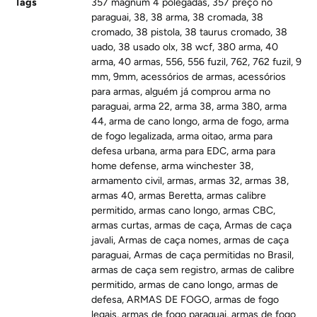
Tags
357 magnum 4 polegadas
,
357 preço no
paraguai
,
38
,
38 arma
,
38 cromada
,
38
cromado
,
38 pistola
,
38 taurus cromado
,
38
uado
,
38 usado olx
,
38 wcf
,
380 arma
,
40
arma
,
40 armas
,
556
,
556 fuzil
,
762
,
762 fuzil
,
9
mm
,
9mm
,
acessórios de armas
,
acessórios
para armas
,
alguém já comprou arma no
paraguai
,
arma 22
,
arma 38
,
arma 380
,
arma
44
,
arma de cano longo
,
arma de fogo
,
arma
de fogo legalizada
,
arma oitao
,
arma para
defesa urbana
,
arma para EDC
,
arma para
home defense
,
arma winchester 38
,
armamento civil
,
armas
,
armas 32
,
armas 38
,
armas 40
,
armas Beretta
,
armas calibre
permitido
,
armas cano longo
,
armas CBC
,
armas curtas
,
armas de caça
,
Armas de caça
javali
,
Armas de caça nomes
,
armas de caça
paraguai
,
Armas de caça permitidas no Brasil
,
armas de caça sem registro
,
armas de calibre
permitido
,
armas de cano longo
,
armas de
defesa
,
ARMAS DE FOGO
,
armas de fogo
legais
,
armas de fogo paraguai
,
armas de fogo