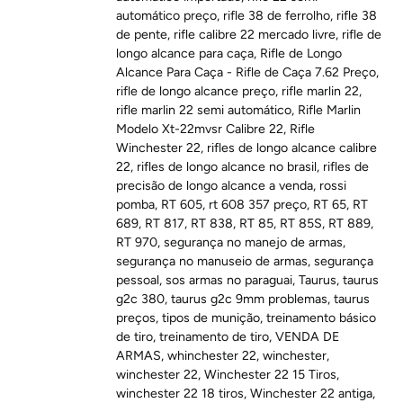
automático preço
,
rifle 38 de ferrolho
,
rifle 38
de pente
,
rifle calibre 22 mercado livre
,
rifle de
longo alcance para caça
,
Rifle de Longo
Alcance Para Caça - Rifle de Caça 7.62 Preço
,
rifle de longo alcance preço
,
rifle marlin 22
,
rifle marlin 22 semi automático
,
Rifle Marlin
Modelo Xt-22mvsr Calibre 22
,
Rifle
Winchester 22
,
rifles de longo alcance calibre
22
,
rifles de longo alcance no brasil
,
rifles de
precisão de longo alcance a venda
,
rossi
pomba
,
RT 605
,
rt 608 357 preço
,
RT 65
,
RT
689
,
RT 817
,
RT 838
,
RT 85
,
RT 85S
,
RT 889
,
RT 970
,
segurança no manejo de armas
,
segurança no manuseio de armas
,
segurança
pessoal
,
sos armas no paraguai
,
Taurus
,
taurus
g2c 380
,
taurus g2c 9mm problemas
,
taurus
preços
,
tipos de munição
,
treinamento básico
de tiro
,
treinamento de tiro
,
VENDA DE
ARMAS
,
whinchester 22
,
winchester
,
winchester 22
,
Winchester 22 15 Tiros
,
winchester 22 18 tiros
,
Winchester 22 antiga
,