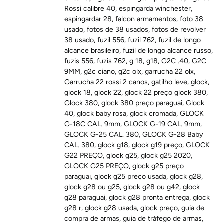
Rossi calibre 40
,
espingarda winchester
,
espingardar 28
,
falcon armamentos
,
foto 38
usado
,
fotos de 38 usados
,
fotos de revolver
38 usado
,
fuzil 556
,
fuzil 762
,
fuzil de longo
alcance brasileiro
,
fuzil de longo alcance russo
,
fuzis 556
,
fuzis 762
,
g 18
,
g18
,
G2C .40
,
G2C
9MM
,
g2c ciano
,
g2c olx
,
garrucha 22 olx
,
Garrucha 22 rossi 2 canos
,
gatilho leve
,
glock
,
glock 18
,
glock 22
,
glock 22 preço glock 380
,
Glock 380
,
glock 380 preço paraguai
,
Glock
40
,
glock baby rosa
,
glock cromada
,
GLOCK
G-18C CAL. 9mm
,
GLOCK G-19 CAL. 9mm
,
GLOCK G-25 CAL. 380
,
GLOCK G-28 Baby
CAL. 380
,
glock g18
,
glock g19 preço
,
GLOCK
G22 PREÇO
,
glock g25
,
glock g25 2020
,
GLOCK G25 PREÇO
,
glock g25 preço
paraguai
,
glock g25 preço usada
,
glock g28
,
glock g28 ou g25
,
glock g28 ou g42
,
glock
g28 paraguai
,
glock g28 pronta entrega
,
glock
g28 r
,
glock g28 usada
,
glock preço
,
guia de
compra de armas
,
guia de tráfego de armas
,