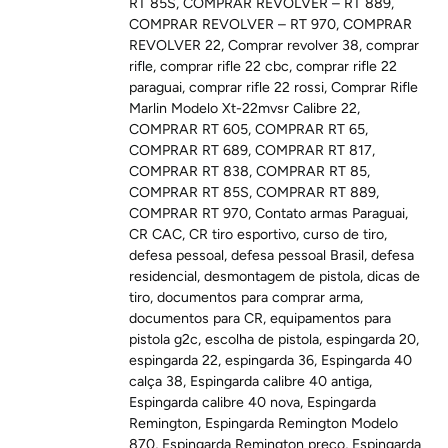
RT 85S
,
COMPRAR REVOLVER – RT 889
,
COMPRAR REVOLVER – RT 970
,
COMPRAR
REVOLVER 22
,
Comprar revolver 38
,
comprar
rifle
,
comprar rifle 22 cbc
,
comprar rifle 22
paraguai
,
comprar rifle 22 rossi
,
Comprar Rifle
Marlin Modelo Xt-22mvsr Calibre 22
,
COMPRAR RT 605
,
COMPRAR RT 65
,
COMPRAR RT 689
,
COMPRAR RT 817
,
COMPRAR RT 838
,
COMPRAR RT 85
,
COMPRAR RT 85S
,
COMPRAR RT 889
,
COMPRAR RT 970
,
Contato armas Paraguai
,
CR CAC
,
CR tiro esportivo
,
curso de tiro
,
defesa pessoal
,
defesa pessoal Brasil
,
defesa
residencial
,
desmontagem de pistola
,
dicas de
tiro
,
documentos para comprar arma
,
documentos para CR
,
equipamentos para
pistola g2c
,
escolha de pistola
,
espingarda 20
,
espingarda 22
,
espingarda 36
,
Espingarda 40
calça 38
,
Espingarda calibre 40 antiga
,
Espingarda calibre 40 nova
,
Espingarda
Remington
,
Espingarda Remington Modelo
870
,
Espingarda Remington preço
,
Espingarda