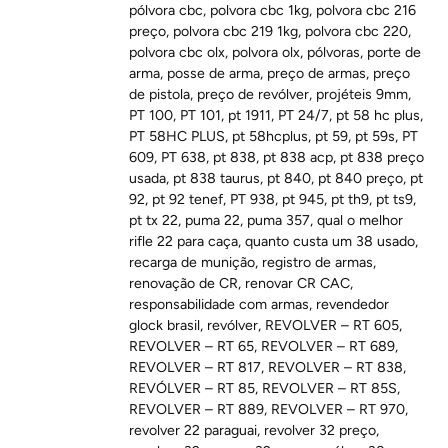
pólvora cbc
,
polvora cbc 1kg
,
polvora cbc 216
preço
,
polvora cbc 219 1kg
,
polvora cbc 220
,
polvora cbc olx
,
polvora olx
,
pólvoras
,
porte de
arma
,
posse de arma
,
preço de armas
,
preço
de pistola
,
preço de revólver
,
projéteis 9mm
,
PT 100
,
PT 101
,
pt 1911
,
PT 24/7
,
pt 58 hc plus
,
PT 58HC PLUS
,
pt 58hcplus
,
pt 59
,
pt 59s
,
PT
609
,
PT 638
,
pt 838
,
pt 838 acp
,
pt 838 preço
usada
,
pt 838 taurus
,
pt 840
,
pt 840 preço
,
pt
92
,
pt 92 tenef
,
PT 938
,
pt 945
,
pt th9
,
pt ts9
,
pt tx 22
,
puma 22
,
puma 357
,
qual o melhor
rifle 22 para caça
,
quanto custa um 38 usado
,
recarga de munição
,
registro de armas
,
renovação de CR
,
renovar CR CAC
,
responsabilidade com armas
,
revendedor
glock brasil
,
revólver
,
REVOLVER – RT 605
,
REVOLVER – RT 65
,
REVOLVER – RT 689
,
REVOLVER – RT 817
,
REVOLVER – RT 838
,
REVÓLVER – RT 85
,
REVOLVER – RT 85S
,
REVOLVER – RT 889
,
REVOLVER – RT 970
,
revolver 22 paraguai
,
revolver 32 preço
,