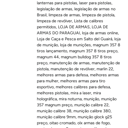
lanternas para pistolas
,
laser para pistolas
,
legislação de armas
,
legislação de armas no
Brasil
,
limpeza de armas
,
limpeza de pistola
,
limpeza de revólver
,
Lista de calibres
permitidos
,
LOJA DE ARMAS
,
LOJA DE
ARMAS DO PARAGUAI
,
loja de armas online
,
Loja de Caça e Pesca em Salto del Guairá
,
loja
de munição
,
loja de munições
,
magnum 357 8
tiros lançamento
,
magnum 357 8 tiros preço
,
magnum 44
,
magnum bulldog 357 8 tiros
preço
,
manutenção de armas
,
manutenção de
pistola
,
manutenção de revólver
,
marlin 22
,
melhores armas para defesa
,
melhores armas
para mulher
,
melhores armas para tiro
esportivo
,
melhores calibres para defesa
,
melhores pistolas
,
mira a laser
,
mira
holográfica
,
mira noturna
,
munição
,
munição
357 magnum preço
,
munição calibre 22
,
munição calibre 38
,
munição calibre 380
,
munição calibre 9mm
,
munição glock g25
preço
,
oitao cromado
,
olx armas de fogo
,