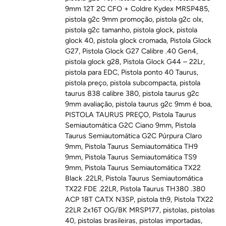
9mm 12T 2C CFO + Coldre Kydex MRSP485
,
pistola g2c 9mm promoção
,
pistola g2c olx
,
pistola g2c tamanho
,
pistola glock
,
pistola
glock 40
,
pistola glock cromada
,
Pistola Glock
G27
,
Pistola Glock G27 Calibre .40 Gen4
,
pistola glock g28
,
Pistola Glock G44 – 22Lr
,
pistola para EDC
,
Pistola ponto 40 Taurus
,
pistola preço
,
pistola subcompacta
,
pistola
taurus 838 calibre 380
,
pistola taurus g2c
9mm avaliação
,
pistola taurus g2c 9mm é boa
,
PISTOLA TAURUS PREÇO
,
Pistola Taurus
Semiautomática G2C Ciano 9mm
,
Pistola
Taurus Semiautomática G2C Púrpura Claro
9mm
,
Pistola Taurus Semiautomática TH9
9mm
,
Pistola Taurus Semiautomática TS9
9mm
,
Pistola Taurus Semiautomática TX22
Black .22LR
,
Pistola Taurus Semiautomática
TX22 FDE .22LR
,
Pistola Taurus TH380 .380
ACP 18T CATX N3SP
,
pistola th9
,
Pistola TX22
22LR 2x16T OG/BK MRSP177
,
pistolas
,
pistolas
40
,
pistolas brasileiras
,
pistolas importadas
,