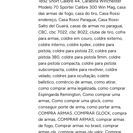
1892 Short Calibre 44
,
Carabina Winchester
Modelo 70 Sporter Calibre 300 Win Mag
,
casa
das armas de fogo
,
casa do tiro
,
Casa Rossi
endereço
,
Casa Rossi Paraguai
,
Casa Rossi
Salto del Guairá
,
casas de armas no paraguai
,
CBC
,
cbc 7022
,
cbc 8022
,
clube de tiro
,
cofre
para armas
,
coldre em couro
,
coldre externo
,
coldre interno
,
coldre kydex
,
coldre para
pistola
,
coldre para pistola 22
,
coldre para
pistola 380
,
coldre para pistola 9mm
,
coldre
para pistola compacta
,
coldre para pistola
subcompacta
,
coldre para revólver
,
coldre
velado
,
coldres para ocultação
,
colete
balístico
,
comércio de armas
,
como atirar
,
como comprar arma legalizada
,
como comprar
Espingarda Remington
,
Como comprar uma
armas
,
Como comprar uma glock
,
como
conseguir porte de arma
,
como portar arma
,
COMPRA ARMAS. COMPRAR GLOCK
,
compra
de armas
,
COMPRAR ARMAS
,
comprar armas
de fogo
,
Comprar armas no brasil
,
comprar
armas olx
,
comprar armas olx valor
,
Comprar