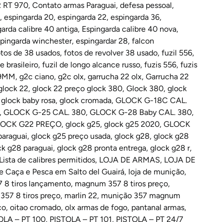
RT 970
,
Contato armas Paraguai
,
defesa pessoal
,
,
espingarda 20
,
espingarda 22
,
espingarda 36
,
arda calibre 40 antiga
,
Espingarda calibre 40 nova
,
pingarda winchester
,
espingardar 28
,
falcon
otos de 38 usados
,
fotos de revolver 38 usado
,
fuzil 556
,
e brasileiro
,
fuzil de longo alcance russo
,
fuzis 556
,
fuzis
9MM
,
g2c ciano
,
g2c olx
,
garrucha 22 olx
,
Garrucha 22
glock 22
,
glock 22 preço glock 380
,
Glock 380
,
glock
,
glock baby rosa
,
glock cromada
,
GLOCK G-18C CAL.
,
GLOCK G-25 CAL. 380
,
GLOCK G-28 Baby CAL. 380
,
OCK G22 PREÇO
,
glock g25
,
glock g25 2020
,
GLOCK
paraguai
,
glock g25 preço usada
,
glock g28
,
glock g28
ck g28 paraguai
,
glock g28 pronta entrega
,
glock g28 r
,
Lista de calibres permitidos
,
LOJA DE ARMAS
,
LOJA DE
e Caça e Pesca em Salto del Guairá
,
loja de munição
,
8 tiros lançamento
,
magnum 357 8 tiros preço
,
57 8 tiros preço
,
marlin 22
,
munição 357 magnum
ço
,
oitao cromado
,
olx armas de fogo
,
pantanal armas
,
OLA – PT 100
,
PISTOLA – PT 101
,
PISTOLA – PT 24/7