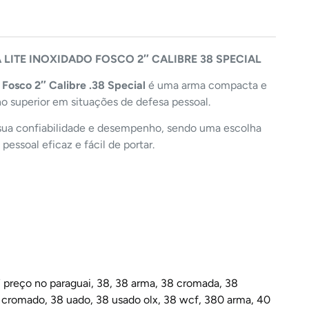
LITE INOXIDADO FOSCO 2″ CALIBRE 38 SPECIAL
 Fosco 2″ Calibre .38 Special
é uma arma compacta e
o superior em situações de defesa pessoal.
ua confiabilidade e desempenho, sendo uma escolha
ssoal eficaz e fácil de portar.
 preço no paraguai
,
38
,
38 arma
,
38 cromada
,
38
s cromado
,
38 uado
,
38 usado olx
,
38 wcf
,
380 arma
,
40