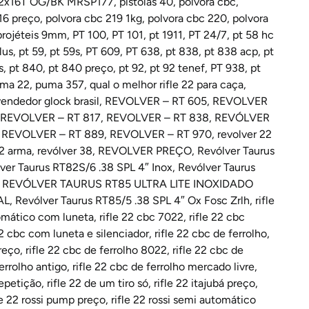
R 2x16T OG/BK MRSP177
,
pistolas 40
,
pólvora cbc
,
16 preço
,
polvora cbc 219 1kg
,
polvora cbc 220
,
polvora
projéteis 9mm
,
PT 100
,
PT 101
,
pt 1911
,
PT 24/7
,
pt 58 hc
lus
,
pt 59
,
pt 59s
,
PT 609
,
PT 638
,
pt 838
,
pt 838 acp
,
pt
s
,
pt 840
,
pt 840 preço
,
pt 92
,
pt 92 tenef
,
PT 938
,
pt
ma 22
,
puma 357
,
qual o melhor rifle 22 para caça
,
vendedor glock brasil
,
REVOLVER – RT 605
,
REVOLVER
REVOLVER – RT 817
,
REVOLVER – RT 838
,
REVÓLVER
,
REVOLVER – RT 889
,
REVOLVER – RT 970
,
revolver 22
32 arma
,
revólver 38
,
REVOLVER PREÇO
,
Revólver Taurus
ver Taurus RT82S/6 .38 SPL 4″ Inox
,
Revólver Taurus
,
REVÓLVER TAURUS RT85 ULTRA LITE INOXIDADO
AL
,
Revólver Taurus RT85/5 .38 SPL 4″ Ox Fosc Zrlh
,
rifle
tomático com luneta
,
rifle 22 cbc 7022
,
rifle 22 cbc
22 cbc com luneta e silenciador
,
rifle 22 cbc de ferrolho
,
preço
,
rifle 22 cbc de ferrolho 8022
,
rifle 22 cbc de
ferrolho antigo
,
rifle 22 cbc de ferrolho mercado livre
,
repetição
,
rifle 22 de um tiro só
,
rifle 22 itajubá preço
,
le 22 rossi pump preço
,
rifle 22 rossi semi automático