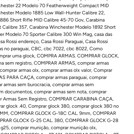
chester 22 Modelo 70 Featherweight Compact MID
hester Modelo 1885 Low Wall-Hunter Calibre 22
,
886 Short Rifle MID Calibre 45-70 Gov
,
Carabina
 Calibre 357
,
Carabina Winchester Modelo 1892 Short
er Modelo 70 Sporter Calibre 300 Win Mag
,
casa das
sa Rossi endereço
,
Casa Rossi Paraguai
,
Casa Rossi
s no paraguai
,
CBC
,
cbc 7022
,
cbc 8022
,
Como
prar uma glock
,
COMPRA ARMAS. COMPRAR GLOCK
,
a sem registro
,
COMPRAR ARMAS
,
comprar armas
comprar armas olx
,
comprar armas olx valor
,
Comprar
AS PARA CAÇA
,
comprar armas paraguai
,
comprar
r armas sem burocracia
,
comprar armas sem
em documentos
,
comprar armas sem nota
,
comprar
r Armas Sem Registro
,
COMPRAR CARABINA CAÇA
,
ar glock .40
,
Comprar glock 380
,
comprar glock 380 no
9MM
,
COMPRAR GLOCK G-18C CAL. 9mm
,
COMPRAR
RAR GLOCK G-25 CAL. 380
,
COMPRAR GLOCK G-28
 g25
,
comprar munição
,
comprar munição olx
,