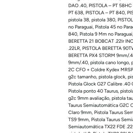
DAO .40
,
PISTOLA – PT 58HC
PT 638
,
PISTOLA – PT 840
,
PI
pistola 38
,
pistola 380
,
PISTO
no Paraguai
,
Pistola 45 no Para
840
,
Pistola 9 Mm no Paraguai
BERETTA 21 BOBCAT .22lr IN
.22LR
,
PISTOLA BERETTA 90
BERETTA PX4 STORM 9mm/.4
9mm/.40
,
pistola cano longo
,
2C CFO + Coldre Kydex MRS
g2c tamanho
,
pistola glock
,
pi
Pistola Glock G27 Calibre .40
Pistola ponto 40 Taurus
,
pistol
g2c 9mm avaliação
,
pistola t
Taurus Semiautomática G2C 
Claro 9mm
,
Pistola Taurus S
TS9 9mm
,
Pistola Taurus Sem
Semiautomática TX22 FDE .2