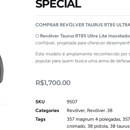
SPECIAL
COMPRAR REVÓLVER TAURUS RT85 ULTRA 
O
Revólver Taurus RT85 Ultra Lite Inoxidado
confiável, projetada para oferecer desempenh
Este modelo é amplamente reconhecido por s
popular para quem busca uma arma de defesa pe
R$
1,700.00
SKU
9507
Categories
Revólver
,
Revólver .38
Tags
357 magnum 4 polegadas
,
357
cromado
,
38 pistola
,
38 tauru