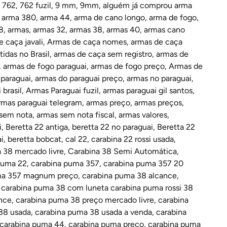
,
762
,
762 fuzil
,
9 mm
,
9mm
,
alguém já comprou arma
,
arma 380
,
arma 44
,
arma de cano longo
,
arma de fogo
,
8
,
armas
,
armas 32
,
armas 38
,
armas 40
,
armas cano
 caça javali
,
Armas de caça nomes
,
armas de caça
idas no Brasil
,
armas de caça sem registro
,
armas de
,
armas de fogo paraguai
,
armas de fogo preço
,
Armas de
paraguai
,
armas do paraguai preço
,
armas no paraguai
,
 brasil
,
Armas Paraguai fuzil
,
armas paraguai gil santos
,
rmas paraguai telegram
,
armas preço
,
armas preços
,
sem nota
,
armas sem nota fiscal
,
armas valores
,
i
,
Beretta 22 antiga
,
beretta 22 no paraguai
,
Beretta 22
i
,
beretta bobcat
,
cal 22
,
carabina 22 rossi usada
,
a 38 mercado livre
,
Carabina 38 Semi Automática
,
puma 22
,
carabina puma 357
,
carabina puma 357 20
ma 357 magnum preço
,
carabina puma 38 alcance
,
,
carabina puma 38 com luneta carabina puma rossi 38
nce
,
carabina puma 38 preço mercado livre
,
carabina
38 usada
,
carabina puma 38 usada a venda
,
carabina
carabina puma 44
,
carabina puma preço
,
carabina puma