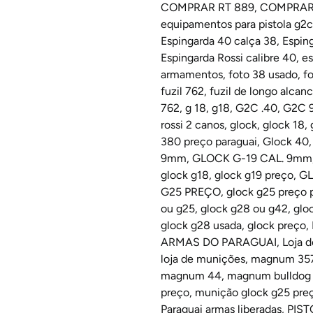
COMPRAR RT 889
,
COMPRAR 
equipamentos para pistola g2c
Espingarda 40 calça 38
,
Esping
Espingarda Rossi calibre 40
,
es
armamentos
,
foto 38 usado
,
f
fuzil 762
,
fuzil de longo alcanc
762
,
g 18
,
g18
,
G2C .40
,
G2C 
rossi 2 canos
,
glock
,
glock 18
,
380 preço paraguai
,
Glock 40
9mm
,
GLOCK G-19 CAL. 9mm
glock g18
,
glock g19 preço
,
GL
G25 PREÇO
,
glock g25 preço 
ou g25
,
glock g28 ou g42
,
glo
glock g28 usada
,
glock preço
,
ARMAS DO PARAGUAI
,
Loja d
loja de munições
,
magnum 357 
magnum 44
,
magnum bulldog 3
preço
,
munição glock g25 pre
Paraguai armas liberadas
,
PIST