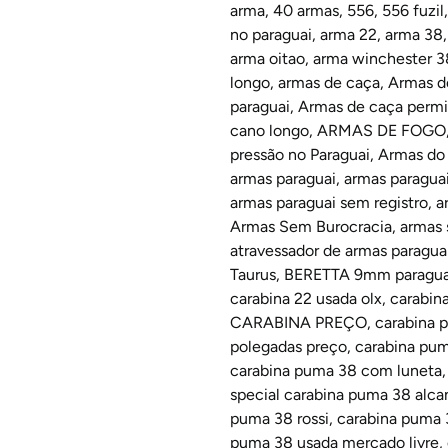
arma
,
40 armas
,
556
,
556 fuzil
no paraguai
,
arma 22
,
arma 38
arma oitao
,
arma winchester 3
longo
,
armas de caça
,
Armas de
paraguai
,
Armas de caça permit
cano longo
,
ARMAS DE FOGO
pressão no Paraguai
,
Armas do 
armas paraguai
,
armas paraguai
armas paraguai sem registro
,
a
Armas Sem Burocracia
,
armas 
atravessador de armas paragua
Taurus
,
BERETTA 9mm paragua
carabina 22 usada olx
,
carabin
CARABINA PREÇO
,
carabina 
polegadas preço
,
carabina pu
carabina puma 38 com luneta
special carabina puma 38 alca
puma 38 rossi
,
carabina puma 
puma 38 usada mercado livre
,