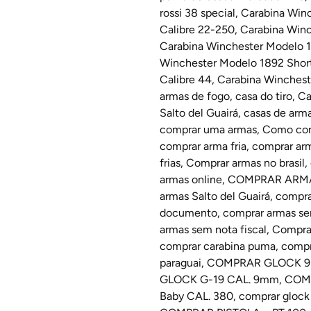
rossi 38 special
,
Carabina Win
Calibre 22-250
,
Carabina Winc
Carabina Winchester Modelo 1
Winchester Modelo 1892 Short
Calibre 44
,
Carabina Winchest
armas de fogo
,
casa do tiro
,
Ca
Salto del Guairá
,
casas de arma
comprar uma armas
,
Como com
comprar arma fria
,
comprar arm
frias
,
Comprar armas no brasil
,
armas online
,
COMPRAR ARM
armas Salto del Guairá
,
compra
documento
,
comprar armas s
armas sem nota fiscal
,
Compra
comprar carabina puma
,
compr
paraguai
,
COMPRAR GLOCK 
GLOCK G-19 CAL. 9mm
,
COMP
Baby CAL. 380
,
comprar glock