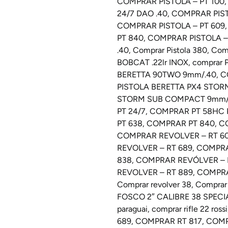
COMPRAR PISTOLA – PT 100
24/7 DAO .40
,
COMPRAR PIST
COMPRAR PISTOLA – PT 609
PT 840
,
COMPRAR PISTOLA – 
.40
,
Comprar Pistola 380
,
Comp
BOBCAT .22lr INOX
,
comprar P
BERETTA 90TWO 9mm/.40
,
C
PISTOLA BERETTA PX4 STORM
STORM SUB COMPACT 9mm/
PT 24/7
,
COMPRAR PT 58HC 
PT 638
,
COMPRAR PT 840
,
C
COMPRAR REVOLVER – RT 6
REVOLVER – RT 689
,
COMPRA
838
,
COMPRAR REVÓLVER – 
REVOLVER – RT 889
,
COMPRA
Comprar revolver 38
,
Comprar
FOSCO 2″ CALIBRE 38 SPECI
paraguai
,
comprar rifle 22 rossi
689
,
COMPRAR RT 817
,
COMP