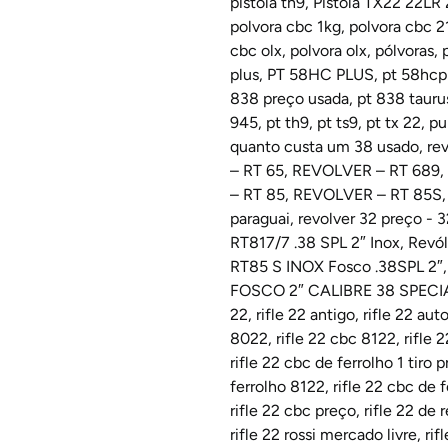
pistola th9
,
Pistola TX22 22L
polvora cbc 1kg
,
polvora cbc 2
cbc olx
,
polvora olx
,
pólvoras
,
plus
,
PT 58HC PLUS
,
pt 58hcp
838 preço usada
,
pt 838 tauru
945
,
pt th9
,
pt ts9
,
pt tx 22
,
pu
quanto custa um 38 usado
,
re
– RT 65
,
REVOLVER – RT 689
,
– RT 85
,
REVOLVER – RT 85S
paraguai
,
revolver 32 preço - 
RT817/7 .38 SPL 2″ Inox
,
Revól
RT85 S INOX Fosco .38SPL 2″
FOSCO 2″ CALIBRE 38 SPECI
22
,
rifle 22 antigo
,
rifle 22 au
8022
,
rifle 22 cbc 8122
,
rifle 
rifle 22 cbc de ferrolho 1 tiro 
ferrolho 8122
,
rifle 22 cbc de 
rifle 22 cbc preço
,
rifle 22 de 
rifle 22 rossi mercado livre
,
rif