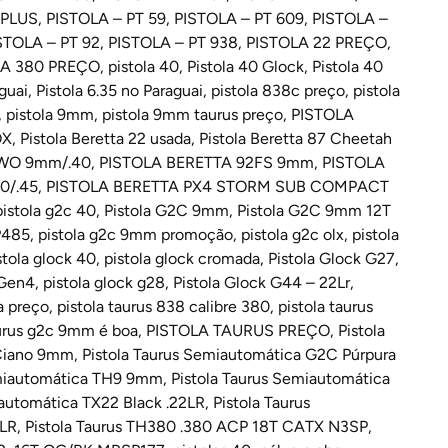
 PLUS
,
PISTOLA – PT 59
,
PISTOLA – PT 609
,
PISTOLA –
STOLA – PT 92
,
PISTOLA – PT 938
,
PISTOLA 22 PREÇO
,
LA 380 PREÇO
,
pistola 40
,
Pistola 40 Glock
,
Pistola 40
guai
,
Pistola 6.35 no Paraguai
,
pistola 838c preço
,
pistola
,
pistola 9mm
,
pistola 9mm taurus preço
,
PISTOLA
OX
,
Pistola Beretta 22 usada
,
Pistola Beretta 87 Cheetah
TWO 9mm/.40
,
PISTOLA BERETTA 92FS 9mm
,
PISTOLA
0/.45
,
PISTOLA BERETTA PX4 STORM SUB COMPACT
pistola g2c 40
,
Pistola G2C 9mm
,
Pistola G2C 9mm 12T
P485
,
pistola g2c 9mm promoção
,
pistola g2c olx
,
pistola
stola glock 40
,
pistola glock cromada
,
Pistola Glock G27
,
 Gen4
,
pistola glock g28
,
Pistola Glock G44 – 22Lr
,
a preço
,
pistola taurus 838 calibre 380
,
pistola taurus
aurus g2c 9mm é boa
,
PISTOLA TAURUS PREÇO
,
Pistola
Ciano 9mm
,
Pistola Taurus Semiautomática G2C Púrpura
emiautomática TH9 9mm
,
Pistola Taurus Semiautomática
iautomática TX22 Black .22LR
,
Pistola Taurus
2LR
,
Pistola Taurus TH380 .380 ACP 18T CATX N3SP
,