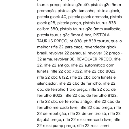
taurus preço
,
pistola g2c 40
,
pistola g2c 9mm
promoção
,
pistola g2c tamanho
,
pistola glock
,
pistola glock 40
,
pistola glock cromada
,
pistola
glock g28
,
pistola preço
,
pistola taurus 838
calibre 380
,
pistola taurus g2c 9mm avaliação
,
pistola taurus g2c 9mm é boa
,
PISTOLA
TAURUS PREÇO
,
pt 838
,
pt 838 taurus
,
qual o
melhor rifle 22 para caça
,
revendedor glock
brasil
,
revolver 22 paraguai
,
revolver 32 preço -
32 arma
,
revólver 38
,
REVOLVER PREÇO
,
rifle
22
,
rifle 22 antigo
,
rifle 22 automático com
luneta
,
rifle 22 cbc 7022
,
rifle 22 cbc 8022
,
rifle 22 cbc 8122
,
rifle 22 cbc com luneta e
silenciador
,
rifle 22 cbc de ferrolho
,
rifle 22
cbc de ferrolho 1 tiro preço
,
rifle 22 cbc de
ferrolho 8022
,
rifle 22 cbc de ferrolho 8122
,
rifle 22 cbc de ferrolho antigo
,
rifle 22 cbc de
ferrolho mercado livre
,
rifle 22 cbc preço
,
rifle
22 de repetição
,
rifle 22 de um tiro só
,
rifle 22
itajubá preço
,
rifle 22 rossi mercado livre
,
rifle
22 rossi pump preço
,
rifle 22 rossi semi