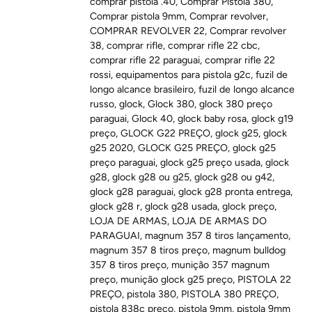
comprar pistola .40
,
Comprar Pistola 380
,
Comprar pistola 9mm
,
Comprar revolver
,
COMPRAR REVOLVER 22
,
Comprar revolver
38
,
comprar rifle
,
comprar rifle 22 cbc
,
comprar rifle 22 paraguai
,
comprar rifle 22
rossi
,
equipamentos para pistola g2c
,
fuzil de
longo alcance brasileiro
,
fuzil de longo alcance
russo
,
glock
,
Glock 380
,
glock 380 preço
paraguai
,
Glock 40
,
glock baby rosa
,
glock g19
preço
,
GLOCK G22 PREÇO
,
glock g25
,
glock
g25 2020
,
GLOCK G25 PREÇO
,
glock g25
preço paraguai
,
glock g25 preço usada
,
glock
g28
,
glock g28 ou g25
,
glock g28 ou g42
,
glock g28 paraguai
,
glock g28 pronta entrega
,
glock g28 r
,
glock g28 usada
,
glock preço
,
LOJA DE ARMAS
,
LOJA DE ARMAS DO
PARAGUAI
,
magnum 357 8 tiros lançamento
,
magnum 357 8 tiros preço
,
magnum bulldog
357 8 tiros preço
,
munição 357 magnum
preço
,
munição glock g25 preço
,
PISTOLA 22
PREÇO
,
pistola 380
,
PISTOLA 380 PREÇO
,
pistola 838c preço
,
pistola 9mm
,
pistola 9mm