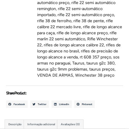
automático preço
,
rifle 22 semi automático
remington
,
rifle 22 semi-automático
importado
,
rifle 22 semi-automático preço
,
rifle 38 de ferrolho
,
rifle 38 de pente
,
rifle
calibre 22 mercado livre
,
rifle de longo alcance
para caça
,
rifle de longo alcance preço
,
rifle
marlin 22 semi automático
,
Rifle Winchester
22
,
rifles de longo alcance calibre 22
,
rifles de
longo alcance no brasil
,
rifles de precisão de
longo alcance a venda
,
rt 608 357 preço
,
sos
armas no paraguai
,
Taurus
,
taurus g2c 380
,
taurus g2c 9mm problemas
,
taurus preços
,
VENDA DE ARMAS
,
Winchester 38 preço
Share Product :
Facebook
Twitter
LinkedIn
Pinterest
Descrição
Informação adicional
Avaliações (0)