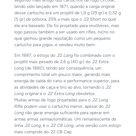
segundo mais antigo dos cartuchos de fogo circular,
tendo sido lançado em 1871, quando a carga original
desse cartucho era um projétil de 1,9 g (29 gr) e 0,32 g
(5 gr) de pólvora, 25% a mais que o .22 Short no qual
ele era baseado. Ele foi projetado para revólveres, mas
logo passou também a ser usado em rifles, nicho no
qual ganhou grande reputação como um pequeno
cartucho para jogos, e vendeu muito bem.
Em 1887, o estojo do
.22 Long
foi combinado com o
projétil mais pesado de 2,6 g (40 gr) do .22 Extra
Long (de 1880), tendo por consequência, um
comprimento total um pouco maior, gerando mais
energia de saída do cano e performance superior, para
as atividades de caça e tiro ao alvo, tornando o
.22
Long
original e o
.22 Extra Long
obsoletos.
Muitas armas de fogo projetadas para o
.22 Long
Rifle
podem usar o cartucho menor, apesar do
.22
Long
não gerar energia suficiente para operar em
armas armas semiautomáticas. Um remanescente da
linha
.22 Long
, é o
.22 CB Long
, uma versão com estojo
mais comprido do .22 CB Cap.