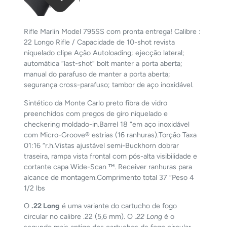
Rifle Marlin Model 795SS com pronta entrega! Calibre :
22 Longo Rifle / Capacidade de 10-shot revista
niquelado clipe Ação Autoloading; ejecção lateral;
automática “last-shot” bolt manter a porta aberta;
manual do parafuso de manter a porta aberta;
segurança cross-parafuso; tambor de aço inoxidável.
Sintético da Monte Carlo preto fibra de vidro
preenchidos com pregos de giro niquelado e
checkering moldado-in.Barrel 18 “em aço inoxidável
com Micro-Groove® estrias (16 ranhuras).Torção Taxa
01:16 “r.h.Vistas ajustável semi-Buckhorn dobrar
traseira, rampa vista frontal com pós-alta visibilidade e
cortante capa Wide-Scan ™. Receiver ranhuras para
alcance de montagem.Comprimento total 37 “Peso 4
1/2 lbs
O
.22 Long
é uma variante do cartucho de fogo
circular no calibre .22 (5,6 mm). O
.22 Long
é o