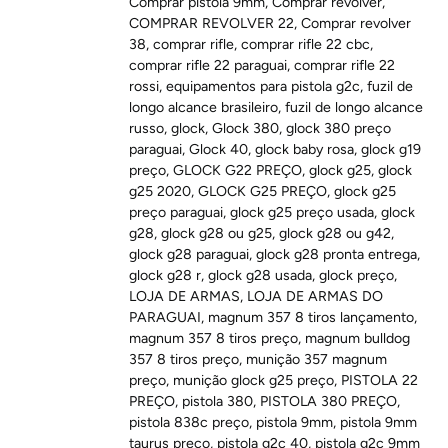
Comprar pistola 9mm
,
Comprar revolver
,
COMPRAR REVOLVER 22
,
Comprar revolver
38
,
comprar rifle
,
comprar rifle 22 cbc
,
comprar rifle 22 paraguai
,
comprar rifle 22
rossi
,
equipamentos para pistola g2c
,
fuzil de
longo alcance brasileiro
,
fuzil de longo alcance
russo
,
glock
,
Glock 380
,
glock 380 preço
paraguai
,
Glock 40
,
glock baby rosa
,
glock g19
preço
,
GLOCK G22 PREÇO
,
glock g25
,
glock
g25 2020
,
GLOCK G25 PREÇO
,
glock g25
preço paraguai
,
glock g25 preço usada
,
glock
g28
,
glock g28 ou g25
,
glock g28 ou g42
,
glock g28 paraguai
,
glock g28 pronta entrega
,
glock g28 r
,
glock g28 usada
,
glock preço
,
LOJA DE ARMAS
,
LOJA DE ARMAS DO
PARAGUAI
,
magnum 357 8 tiros lançamento
,
magnum 357 8 tiros preço
,
magnum bulldog
357 8 tiros preço
,
munição 357 magnum
preço
,
munição glock g25 preço
,
PISTOLA 22
PREÇO
,
pistola 380
,
PISTOLA 380 PREÇO
,
pistola 838c preço
,
pistola 9mm
,
pistola 9mm
taurus preço
,
pistola g2c 40
,
pistola g2c 9mm