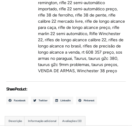
remington
,
rifle 22 semi-automático
importado
,
rifle 22 semi-automático preço
,
rifle 38 de ferrolho
,
rifle 38 de pente
,
rifle
calibre 22 mercado livre
,
rifle de longo alcance
para caça
,
rifle de longo alcance preço
,
rifle
marlin 22 semi automático
,
Rifle Winchester
22
,
rifles de longo alcance calibre 22
,
rifles de
longo alcance no brasil
,
rifles de precisão de
longo alcance a venda
,
rt 608 357 preço
,
sos
armas no paraguai
,
Taurus
,
taurus g2c 380
,
taurus g2c 9mm problemas
,
taurus preços
,
VENDA DE ARMAS
,
Winchester 38 preço
Share Product :
Facebook
Twitter
LinkedIn
Pinterest
Descrição
Informação adicional
Avaliações (0)