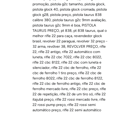
promoção
,
pistola g2c tamanho
,
pistola glock
,
pistola glock 40
,
pistola glock cromada
,
pistola
glock g28
,
pistola preço
,
pistola taurus 838
calibre 380
,
pistola taurus g2c 9mm avaliação
,
pistola taurus g2c 9mm é boa
,
PISTOLA
TAURUS PREÇO
,
pt 838
,
pt 838 taurus
,
qual o
melhor rifle 22 para caça
,
revendedor glock
brasil
,
revolver 22 paraguai
,
revolver 32 preço -
32 arma
,
revólver 38
,
REVOLVER PREÇO
,
rifle
22
,
rifle 22 antigo
,
rifle 22 automático com
luneta
,
rifle 22 cbc 7022
,
rifle 22 cbc 8022
,
rifle 22 cbc 8122
,
rifle 22 cbc com luneta e
silenciador
,
rifle 22 cbc de ferrolho
,
rifle 22
cbc de ferrolho 1 tiro preço
,
rifle 22 cbc de
ferrolho 8022
,
rifle 22 cbc de ferrolho 8122
,
rifle 22 cbc de ferrolho antigo
,
rifle 22 cbc de
ferrolho mercado livre
,
rifle 22 cbc preço
,
rifle
22 de repetição
,
rifle 22 de um tiro só
,
rifle 22
itajubá preço
,
rifle 22 rossi mercado livre
,
rifle
22 rossi pump preço
,
rifle 22 rossi semi
automático preço
,
rifle 22 semi automático