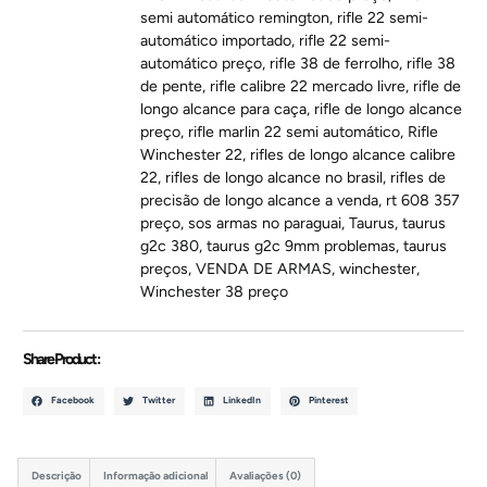
semi automático remington
,
rifle 22 semi-
automático importado
,
rifle 22 semi-
automático preço
,
rifle 38 de ferrolho
,
rifle 38
de pente
,
rifle calibre 22 mercado livre
,
rifle de
longo alcance para caça
,
rifle de longo alcance
preço
,
rifle marlin 22 semi automático
,
Rifle
Winchester 22
,
rifles de longo alcance calibre
22
,
rifles de longo alcance no brasil
,
rifles de
precisão de longo alcance a venda
,
rt 608 357
preço
,
sos armas no paraguai
,
Taurus
,
taurus
g2c 380
,
taurus g2c 9mm problemas
,
taurus
preços
,
VENDA DE ARMAS
,
winchester
,
Winchester 38 preço
Share Product :
Facebook
Twitter
LinkedIn
Pinterest
Descrição
Informação adicional
Avaliações (0)