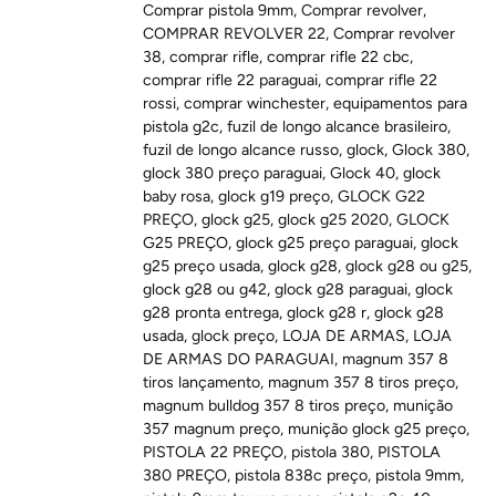
Comprar pistola 9mm
,
Comprar revolver
,
COMPRAR REVOLVER 22
,
Comprar revolver
38
,
comprar rifle
,
comprar rifle 22 cbc
,
comprar rifle 22 paraguai
,
comprar rifle 22
rossi
,
comprar winchester
,
equipamentos para
pistola g2c
,
fuzil de longo alcance brasileiro
,
fuzil de longo alcance russo
,
glock
,
Glock 380
,
glock 380 preço paraguai
,
Glock 40
,
glock
baby rosa
,
glock g19 preço
,
GLOCK G22
PREÇO
,
glock g25
,
glock g25 2020
,
GLOCK
G25 PREÇO
,
glock g25 preço paraguai
,
glock
g25 preço usada
,
glock g28
,
glock g28 ou g25
,
glock g28 ou g42
,
glock g28 paraguai
,
glock
g28 pronta entrega
,
glock g28 r
,
glock g28
usada
,
glock preço
,
LOJA DE ARMAS
,
LOJA
DE ARMAS DO PARAGUAI
,
magnum 357 8
tiros lançamento
,
magnum 357 8 tiros preço
,
magnum bulldog 357 8 tiros preço
,
munição
357 magnum preço
,
munição glock g25 preço
,
PISTOLA 22 PREÇO
,
pistola 380
,
PISTOLA
380 PREÇO
,
pistola 838c preço
,
pistola 9mm
,