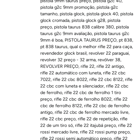
pistola 9mm taurus preço
,
pistola g2c 40
,
pistola g2c 9mm promoção
,
pistola g2c
tamanho
,
pistola glock
,
pistola glock 40
,
pistola
glock cromada
,
pistola glock g28
,
pistola
preço
,
pistola taurus 838 calibre 380
,
pistola
taurus g2c 9mm avaliação
,
pistola taurus g2c
9mm é boa
,
PISTOLA TAURUS PREÇO
,
pt 838
,
pt 838 taurus
,
qual o melhor rifle 22 para caça
,
revendedor glock brasil
,
revolver 22 paraguai
,
revolver 32 preço - 32 arma
,
revólver 38
,
REVOLVER PREÇO
,
rifle 22
,
rifle 22 antigo
,
rifle 22 automático com luneta
,
rifle 22 cbc
7022
,
rifle 22 cbc 8022
,
rifle 22 cbc 8122
,
rifle
22 cbc com luneta e silenciador
,
rifle 22 cbc
de ferrolho
,
rifle 22 cbc de ferrolho 1 tiro
preço
,
rifle 22 cbc de ferrolho 8022
,
rifle 22
cbc de ferrolho 8122
,
rifle 22 cbc de ferrolho
antigo
,
rifle 22 cbc de ferrolho mercado livre
,
rifle 22 cbc preço
,
rifle 22 de repetição
,
rifle
22 de um tiro só
,
rifle 22 itajubá preço
,
rifle 22
rossi mercado livre
,
rifle 22 rossi pump preço
,
rifle 22 rossi semi automático preço
,
rifle 22