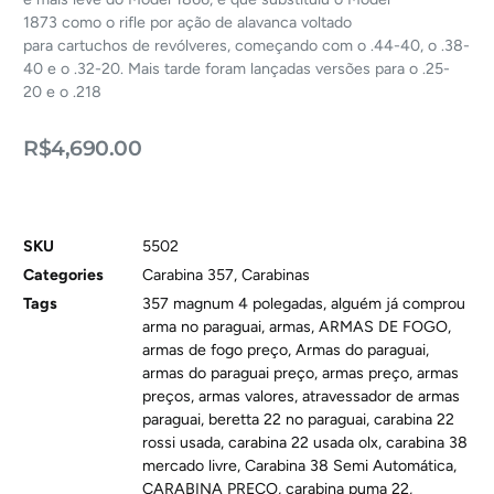
1873 como o rifle por ação de alavanca voltado
para cartuchos de revólveres, começando com o .44-40, o .38-
40 e o .32-20. Mais tarde foram lançadas versões para o .25-
20 e o .218
R$
4,690.00
SKU
5502
Categories
Carabina 357
,
Carabinas
Tags
357 magnum 4 polegadas
,
alguém já comprou
arma no paraguai
,
armas
,
ARMAS DE FOGO
,
armas de fogo preço
,
Armas do paraguai
,
armas do paraguai preço
,
armas preço
,
armas
preços
,
armas valores
,
atravessador de armas
paraguai
,
beretta 22 no paraguai
,
carabina 22
rossi usada
,
carabina 22 usada olx
,
carabina 38
mercado livre
,
Carabina 38 Semi Automática
,
CARABINA PREÇO
,
carabina puma 22
,