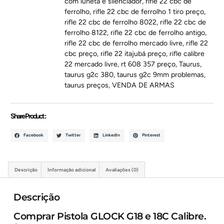
com luneta e silenciador
,
rifle 22 cbc de
ferrolho
,
rifle 22 cbc de ferrolho 1 tiro preço
,
rifle 22 cbc de ferrolho 8022
,
rifle 22 cbc de
ferrolho 8122
,
rifle 22 cbc de ferrolho antigo
,
rifle 22 cbc de ferrolho mercado livre
,
rifle 22
cbc preço
,
rifle 22 itajubá preço
,
rifle calibre
22 mercado livre
,
rt 608 357 preço
,
Taurus
,
taurus g2c 380
,
taurus g2c 9mm problemas
,
taurus preços
,
VENDA DE ARMAS
Share Product :
Facebook
Twitter
LinkedIn
Pinterest
Descrição
Informação adicional
Avaliações (0)
Descrição
Comprar Pistola GLOCK G18 e 18C Calibre.