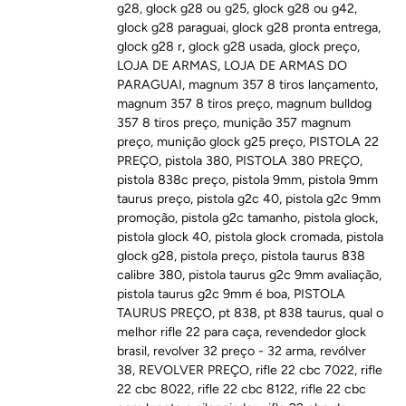
g28
,
glock g28 ou g25
,
glock g28 ou g42
,
glock g28 paraguai
,
glock g28 pronta entrega
,
glock g28 r
,
glock g28 usada
,
glock preço
,
LOJA DE ARMAS
,
LOJA DE ARMAS DO
PARAGUAI
,
magnum 357 8 tiros lançamento
,
magnum 357 8 tiros preço
,
magnum bulldog
357 8 tiros preço
,
munição 357 magnum
preço
,
munição glock g25 preço
,
PISTOLA 22
PREÇO
,
pistola 380
,
PISTOLA 380 PREÇO
,
pistola 838c preço
,
pistola 9mm
,
pistola 9mm
taurus preço
,
pistola g2c 40
,
pistola g2c 9mm
promoção
,
pistola g2c tamanho
,
pistola glock
,
pistola glock 40
,
pistola glock cromada
,
pistola
glock g28
,
pistola preço
,
pistola taurus 838
calibre 380
,
pistola taurus g2c 9mm avaliação
,
pistola taurus g2c 9mm é boa
,
PISTOLA
TAURUS PREÇO
,
pt 838
,
pt 838 taurus
,
qual o
melhor rifle 22 para caça
,
revendedor glock
brasil
,
revolver 32 preço - 32 arma
,
revólver
38
,
REVOLVER PREÇO
,
rifle 22 cbc 7022
,
rifle
22 cbc 8022
,
rifle 22 cbc 8122
,
rifle 22 cbc