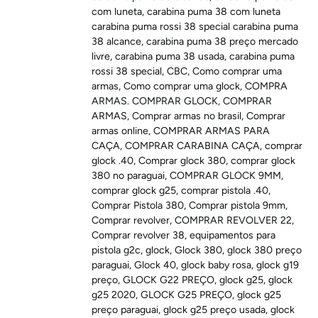
com luneta
,
carabina puma 38 com luneta
carabina puma rossi 38 special carabina puma
38 alcance
,
carabina puma 38 preço mercado
livre
,
carabina puma 38 usada
,
carabina puma
rossi 38 special
,
CBC
,
Como comprar uma
armas
,
Como comprar uma glock
,
COMPRA
ARMAS. COMPRAR GLOCK
,
COMPRAR
ARMAS
,
Comprar armas no brasil
,
Comprar
armas online
,
COMPRAR ARMAS PARA
CAÇA
,
COMPRAR CARABINA CAÇA
,
comprar
glock .40
,
Comprar glock 380
,
comprar glock
380 no paraguai
,
COMPRAR GLOCK 9MM
,
comprar glock g25
,
comprar pistola .40
,
Comprar Pistola 380
,
Comprar pistola 9mm
,
Comprar revolver
,
COMPRAR REVOLVER 22
,
Comprar revolver 38
,
equipamentos para
pistola g2c
,
glock
,
Glock 380
,
glock 380 preço
paraguai
,
Glock 40
,
glock baby rosa
,
glock g19
preço
,
GLOCK G22 PREÇO
,
glock g25
,
glock
g25 2020
,
GLOCK G25 PREÇO
,
glock g25
preço paraguai
,
glock g25 preço usada
,
glock