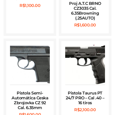
Proj A.T.C BRNO
R$
1,100.00
CZ3035 Cal.
6.35Browning
(.25AUTO)
R$
1,600.00
Pistola Semi-
Pistola Taurus PT
Automática Ceska
24/7 PRO – Cal .40 –
Zbrojovka CZ 92
16 tiros
Cal. 6.35mm
R$
2,100.00
R$
1,600.00