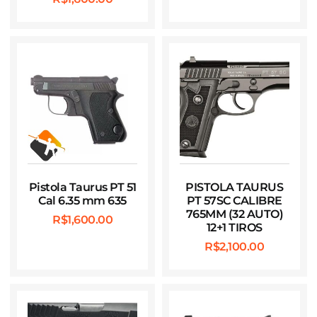
Pistola Taurus PT 51
PISTOLA TAURUS
Cal 6.35 mm 635
PT 57SC CALIBRE
765MM (32 AUTO)
R$
1,600.00
12+1 TIROS
R$
2,100.00