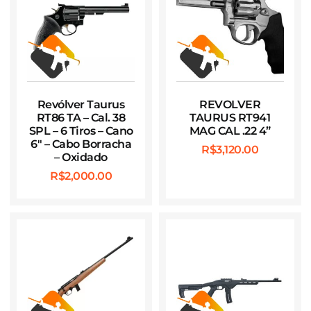
Revólver Taurus
REVOLVER
RT86 TA – Cal. 38
TAURUS RT941
SPL – 6 Tiros – Cano
MAG CAL .22 4”
6″ – Cabo Borracha
R$
3,120.00
– Oxidado
R$
2,000.00