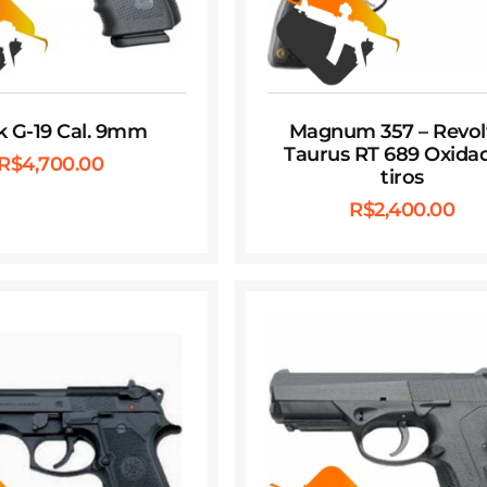
k G-19 Cal. 9mm
Magnum 357 – Revol
Taurus RT 689 Oxida
R$
4,700.00
tiros
R$
2,400.00