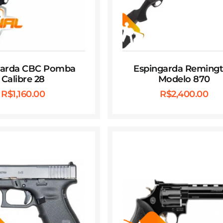
garda CBC Pomba
Espingarda Reming
Calibre 28
Modelo 870
R$
1,160.00
R$
2,400.00