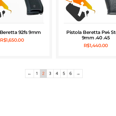
 Beretta 92fs 9mm
Pistola Beretta Px4 S
9mm .40 .45
R$
1,650.00
R$
1,440.00
←
1
2
3
4
5
6
→