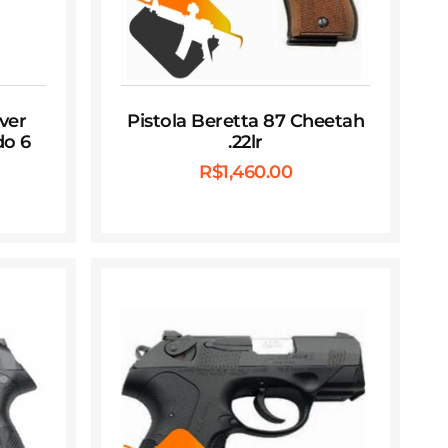
ver
Pistola Beretta 87 Cheetah
do 6
.22lr
R$
1,460.00