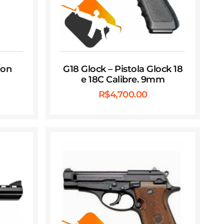
ton
G18 Glock – Pistola Glock 18
e 18C Calibre. 9mm
R$
4,700.00