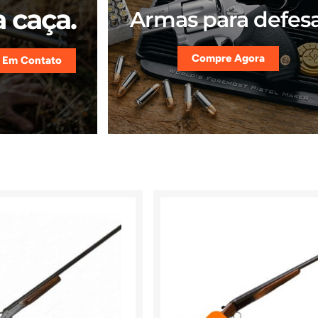
 caça.
Armas para defesa
Compre Agora
 Em Contato