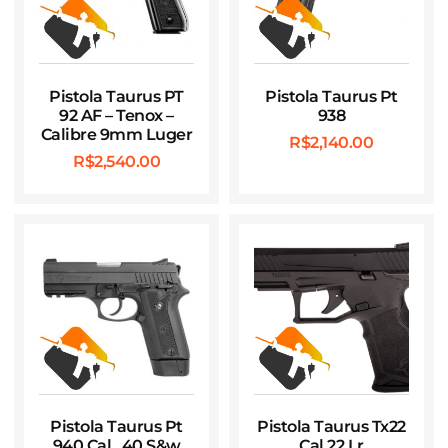
Pistola Taurus PT
Pistola Taurus Pt
92 AF – Tenox –
938
Calibre 9mm Luger
R$
2,140.00
R$
2,540.00
Pistola Taurus Pt
Pistola Taurus Tx22
940 Cal. .40 S&w
Cal 22 Lr