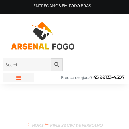
ENTREGAMOS EM TODO BRASIL!
45 99133-4507
Precisa de ajuda?
ARSENAL FOGO
Loja
HOME
RIFLE 22 CBC DE FERROLHO