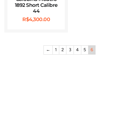
1892 Short Calibre
44
R$
4,300.00
←
1
2
3
4
5
6