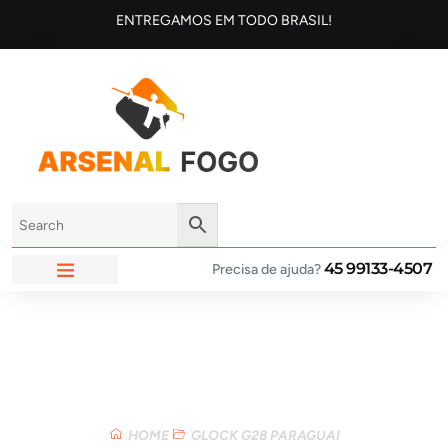
ENTREGAMOS EM TODO BRASIL!
45 99133-4507
Precisa de ajuda?
ARSENAL FOGO
Loja
HOME
GLOCK G28 PARAGUAI