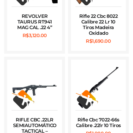
REVOLVER
Rifle 22 Cbc 8022
TAURUS RT941
Calibre 22 Lr 10
MAG CAL .22 4”
Tiros Madeira
Oxidado
R$
3,120.00
R$
1,690.00
RIFLE CBC .22LR
Rifle Cbc 7022-66s
SEMIAUTOMÁTICO
Calibre .22lr 10 Tiros
TACTICAL –