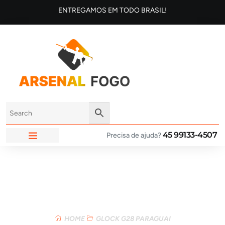
ENTREGAMOS EM TODO BRASIL!
45 99133-4507
Precisa de ajuda?
ARSENAL FOGO
Loja
HOME
GLOCK G28 PARAGUAI