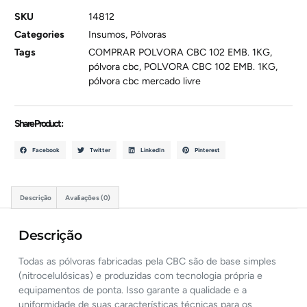
SKU
14812
Categories
Insumos
,
Pólvoras
Tags
COMPRAR POLVORA CBC 102 EMB. 1KG
,
pólvora cbc
,
POLVORA CBC 102 EMB. 1KG
,
pólvora cbc mercado livre
Share Product :
Facebook
Twitter
LinkedIn
Pinterest
Descrição
Avaliações (0)
Descrição
Todas as pólvoras fabricadas pela CBC são de base simples
(nitrocelulósicas) e produzidas com tecnologia própria e
equipamentos de ponta. Isso garante a qualidade e a
uniformidade de suas características técnicas para os