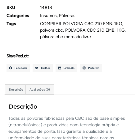
SKU
14818
Categories
Insumos
,
Pólvoras
Tags
COMPRAR POLVORA CBC 210 EMB. 1KG
,
pólvora cbc
,
POLVORA CBC 210 EMB. 1KG
,
pólvora cbc mercado livre
Share Product :
Facebook
Twitter
LinkedIn
Pinterest
Descrição
Avaliações (0)
Descrição
Todas as pólvoras fabricadas pela CBC são de base simples
(nitrocelulósicas) e produzidas com tecnologia própria e
equipamentos de ponta. Isso garante a qualidade e a
uniformidade de suas características técnicas para os