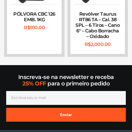
PÓLVORA CBC 126
Revólver Taurus
EMB. 1KG
RT86 TA – Cal. 38
SPL – 6 Tiros – Cano
R$
910.00
6″ – Cabo Borracha
– Oxidado
R$
2,000.00
Inscreva-se na newsletter e receba
25% OFF
para o primeiro pedido
Enviar