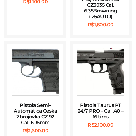
R$
1,100.00
CZ3035 Cal.
6.35Browning
(.25AUTO)
R$
1,600.00
Pistola Semi-
Pistola Taurus PT
Automática Ceska
24/7 PRO – Cal .40 –
Zbrojovka CZ 92
16 tiros
Cal. 6.35mm
R$
2,100.00
R$
1,600.00