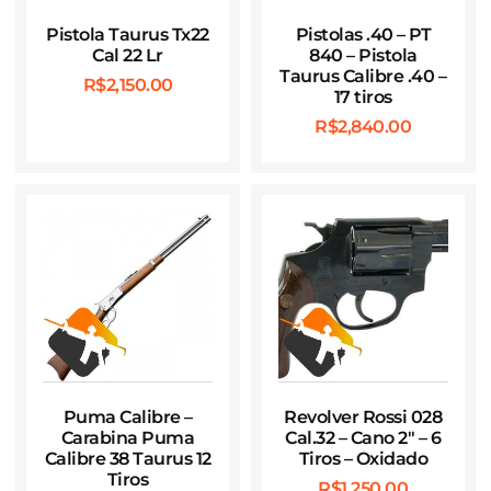
Pistola Taurus Tx22
Pistolas .40 – PT
Cal 22 Lr
840 – Pistola
Taurus Calibre .40 –
R$
2,150.00
17 tiros
R$
2,840.00
Puma Calibre –
Revolver Rossi 028
Carabina Puma
Cal.32 – Cano 2″ – 6
Calibre 38 Taurus 12
Tiros – Oxidado
Tiros
R$
1,250.00