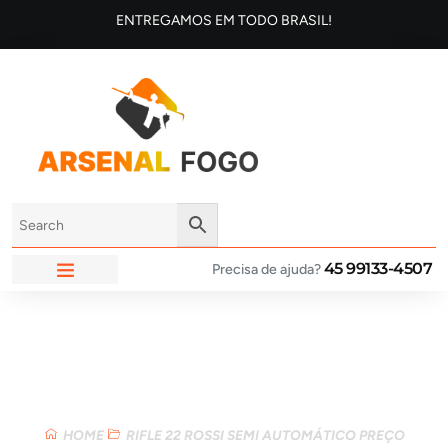
ENTREGAMOS EM TODO BRASIL!
45 99133-4507
Precisa de ajuda?
ARSENAL FOGO
Loja
HOME
RIFLE 22 ROSSI SEMI AUTOMÁTICO PREÇO