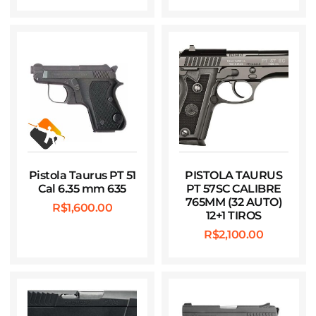
Pistola Taurus PT 51
PISTOLA TAURUS
Cal 6.35 mm 635
PT 57SC CALIBRE
765MM (32 AUTO)
R$
1,600.00
12+1 TIROS
R$
2,100.00