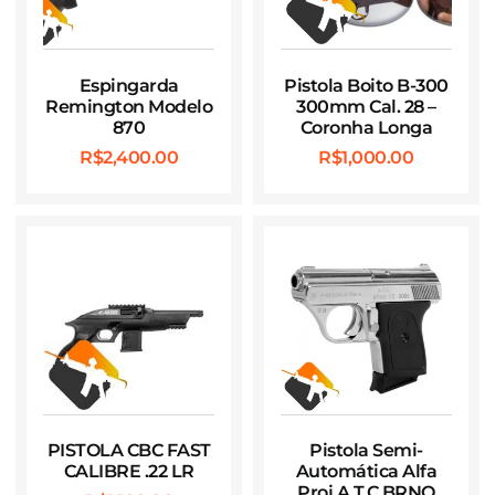
Espingarda
Pistola Boito B-300
Remington Modelo
300mm Cal. 28 –
870
Coronha Longa
R$
2,400.00
R$
1,000.00
PISTOLA CBC FAST
Pistola Semi-
CALIBRE .22 LR
Automática Alfa
Proj A.T.C BRNO