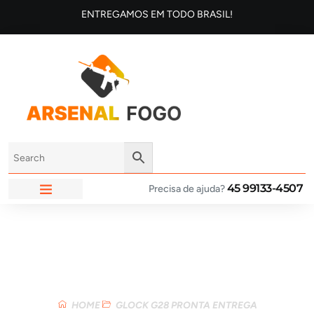
ENTREGAMOS EM TODO BRASIL!
45 99133-4507
Precisa de ajuda?
ARSENAL FOGO
Loja
HOME
GLOCK G28 PRONTA ENTREGA