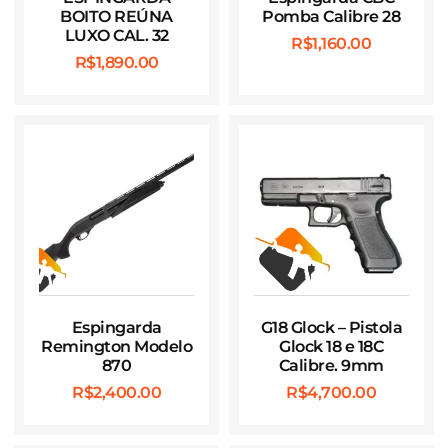
BOITO REÚNA
Pomba Calibre 28
LUXO CAL. 32
R$
1,160.00
R$
1,890.00
Espingarda
G18 Glock – Pistola
Remington Modelo
Glock 18 e 18C
870
Calibre. 9mm
R$
2,400.00
R$
4,700.00