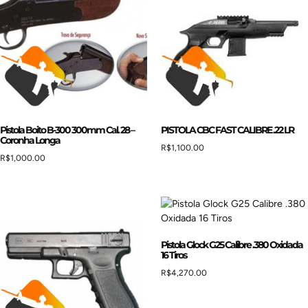
Pistola Boito B-300 300mm Cal. 28 –
PISTOLA CBC FAST CALIBRE .22 LR
Coronha Longa
R$
1,100.00
R$
1,000.00
Pistola Glock G25 Calibre .380 Oxidada
16 Tiros
R$
4,270.00