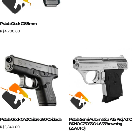
Pistola Glock G18 9mm
R$
4,700.00
Pistola Glock G42 Calibre .380 Oxidada
Pistola Semi-Automática Alfa Proj A.T.C
BRNO CZ3035 Cal. 6.35Browning
R$
2,840.00
(.25AUTO)