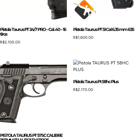
Pistola Taurus PT 24/7 PRO – Cal .40 – 16
Pistola Taurus PT 51 Cal 6.35 mm 635
tiros
R$
1,600.00
R$
2,100.00
Pistola Taurus Pt 58hc Plus
R$
2,170.00
PISTOLA TAURUS PT 57SC CALIBRE