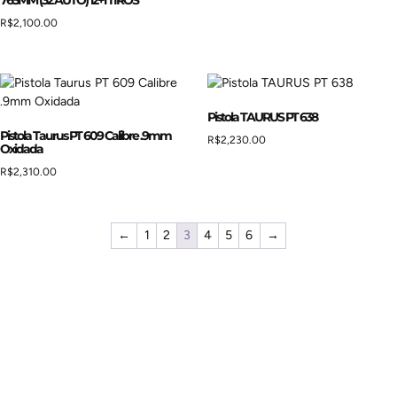
765MM (32 AUTO) 12+1 TIROS
R$
2,100.00
Pistola TAURUS PT 638
Pistola Taurus PT 609 Calibre .9mm
R$
2,230.00
Oxidada
R$
2,310.00
←
1
2
3
4
5
6
→