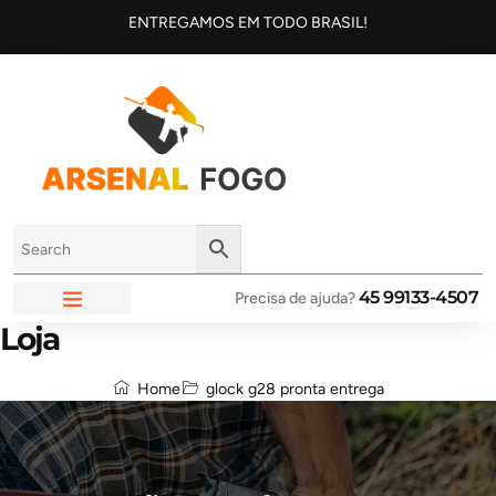
ENTREGAMOS EM TODO BRASIL!
45 99133-4507
Precisa de ajuda?
Loja
ARSENAL FOGO
Home
glock g28 pronta entrega