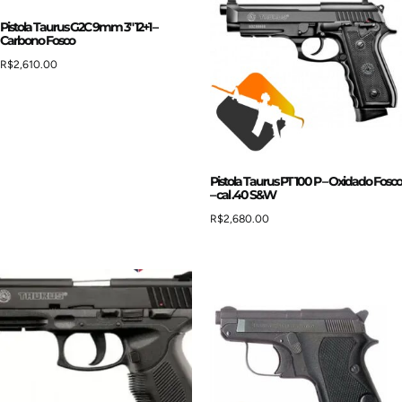
Pistola Taurus G2C 9mm 3″ 12+1 –
Carbono Fosco
R$
2,610.00
Pistola Taurus PT 100 P – Oxidado Fosco
– cal .40 S&W
R$
2,680.00