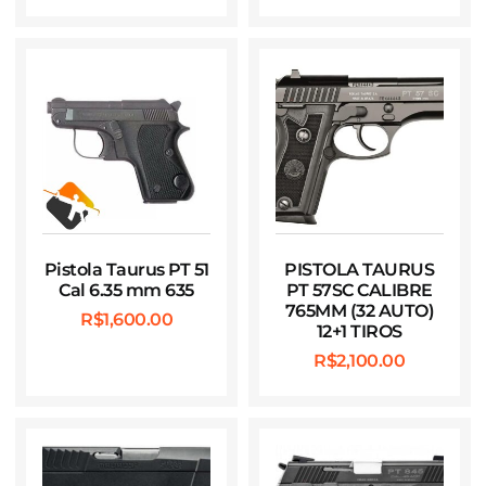
Pistola Taurus PT 51
PISTOLA TAURUS
Cal 6.35 mm 635
PT 57SC CALIBRE
765MM (32 AUTO)
R$
1,600.00
12+1 TIROS
R$
2,100.00