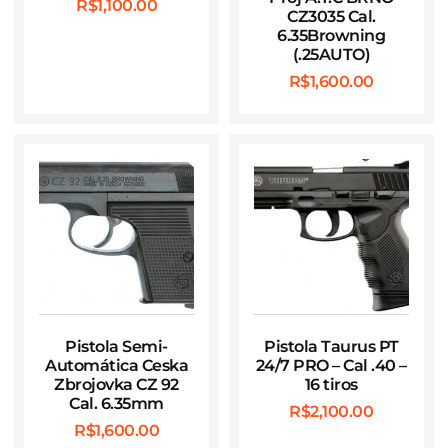
R$
1,100.00
CZ3035 Cal.
6.35Browning
(.25AUTO)
R$
1,600.00
Pistola Semi-
Pistola Taurus PT
Automática Ceska
24/7 PRO – Cal .40 –
Zbrojovka CZ 92
16 tiros
Cal. 6.35mm
R$
2,100.00
R$
1,600.00