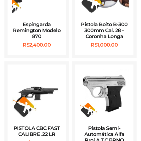
Espingarda
Pistola Boito B-300
Remington Modelo
300mm Cal. 28 –
870
Coronha Longa
R$
2,400.00
R$
1,000.00
PISTOLA CBC FAST
Pistola Semi-
CALIBRE .22 LR
Automática Alfa
Proj A.T.C BRNO