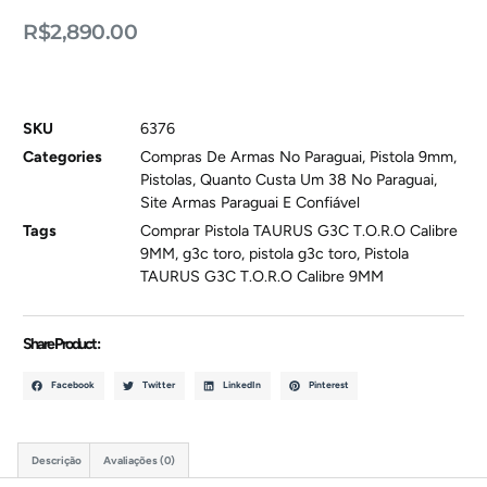
R$
2,890.00
SKU
6376
Categories
Compras De Armas No Paraguai
,
Pistola 9mm
,
Pistolas
,
Quanto Custa Um 38 No Paraguai
,
Site Armas Paraguai E Confiável
Tags
Comprar Pistola TAURUS G3C T.O.R.O Calibre
9MM
,
g3c toro
,
pistola g3c toro
,
Pistola
TAURUS G3C T.O.R.O Calibre 9MM
Share Product :
Facebook
Twitter
LinkedIn
Pinterest
Descrição
Avaliações (0)