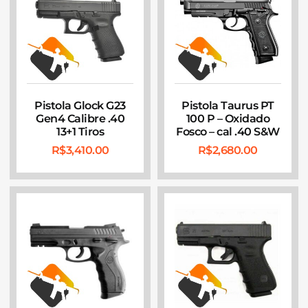
Pistola Glock G23
Pistola Taurus PT
Gen4 Calibre .40
100 P – Oxidado
13+1 Tiros
Fosco – cal .40 S&W
R$
3,410.00
R$
2,680.00