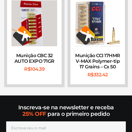
Munição CBC 32
Munição CCI 17HMR
AUTO EXPO 71GR
V-MAX Polymer-tip
17 Grains – Cx 50
R$
104.39
R$
332.42
Inscreva-se na newsletter e receba
25% OFF
para o primeiro pedido