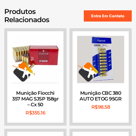
Produtos
Entre Em Contato
Relacionados
Munição Fiocchi
Munição CBC 380
357 MAG SJSP 158gr
AUTO ETOG 95GR
– Cx 50
R$
98.58
R$
355.16