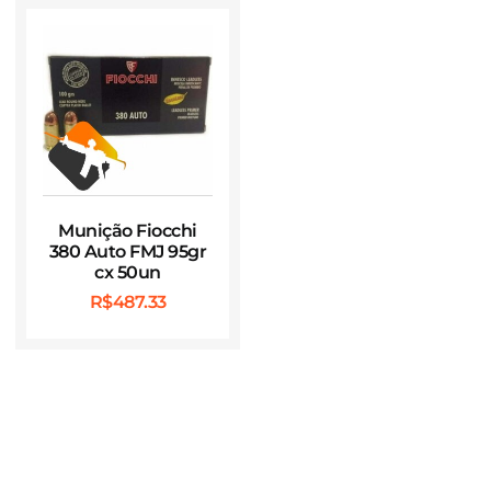
Munição Fiocchi
380 Auto FMJ 95gr
cx 50un
R$
487.33