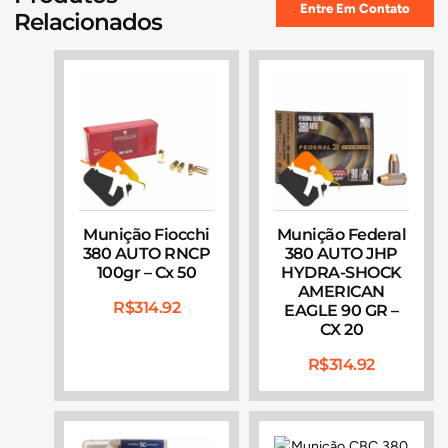
Entre Em Contato
Relacionados
Munição Fiocchi
Munição Federal
380 AUTO RNCP
380 AUTO JHP
100gr – Cx 50
HYDRA-SHOCK
AMERICAN
R$
314.92
EAGLE 90 GR –
CX 20
R$
314.92