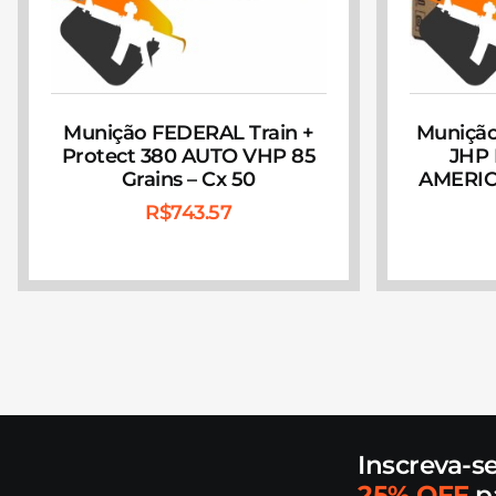
Munição FEDERAL Train +
Munição
Protect 380 AUTO VHP 85
JHP
Grains – Cx 50
AMERIC
R$
743.57
Inscreva-s
25% OFF
p