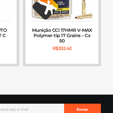
UTO
Munição CCI 17HMR V-MAX
T C
Polymer-tip 17 Grains – Cx
50
R$
332.42
Enviar