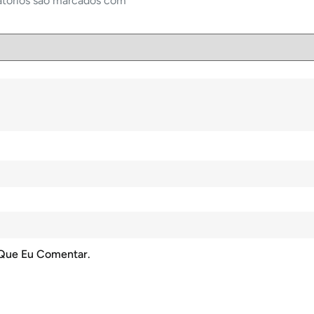
atórios são marcados com
*
 Que Eu Comentar.