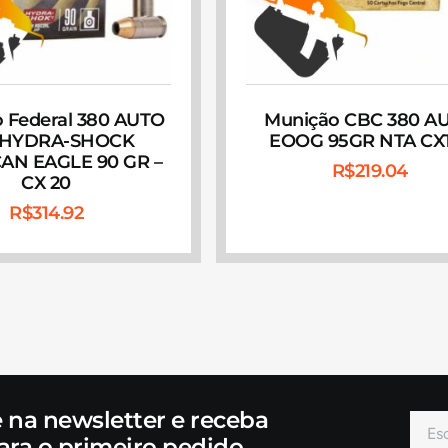
 Federal 380 AUTO
Munição CBC 380 A
 HYDRA-SHOCK
EOOG 95GR NTA CX
AN EAGLE 90 GR –
R$
219.04
CX 20
R$
314.92
e na newsletter e receba
ara o primeiro pedido