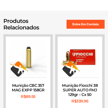
Produtos
Entre Em Contato
Relacionados
Munição CBC 357
Munição Fiocchi 38
MAG EXPP 158GR
SUPER AUTO FMJ
129gr – Cx 50
R$
89.55
R$
339.96