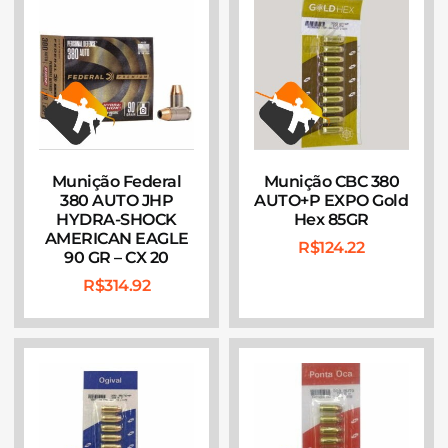
Munição Federal
Munição CBC 380
380 AUTO JHP
AUTO+P EXPO Gold
HYDRA-SHOCK
Hex 85GR
AMERICAN EAGLE
R$
124.22
90 GR – CX 20
R$
314.92