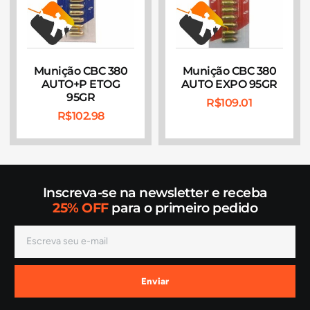
Munição CBC 380
Munição CBC 380
AUTO+P ETOG
AUTO EXPO 95GR
95GR
R$
109.01
R$
102.98
Inscreva-se na newsletter e receba
25% OFF
para o primeiro pedido
Enviar