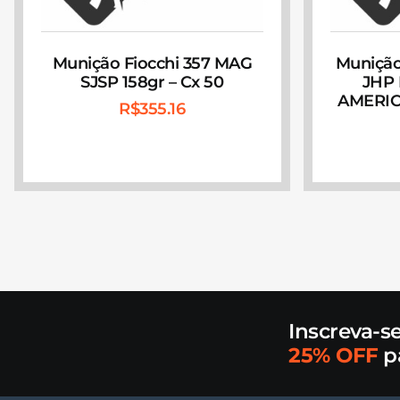
Munição Fiocchi 357 MAG
Munição
SJSP 158gr – Cx 50
JHP
AMERIC
R$
355.16
Inscreva-s
25% OFF
p