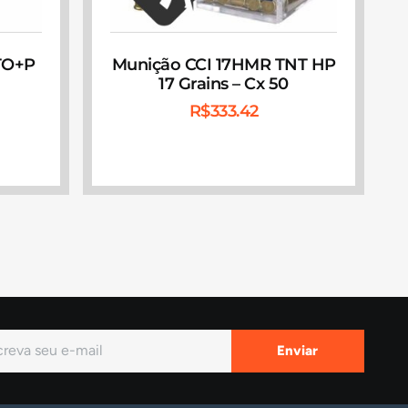
TO+P
Munição CCI 17HMR TNT HP
17 Grains – Cx 50
R$
333.42
Enviar