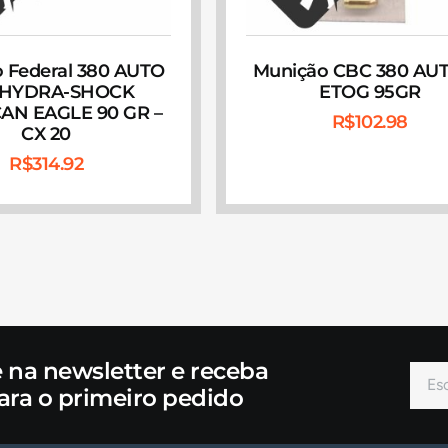
 Federal 380 AUTO
Munição CBC 380 AU
 HYDRA-SHOCK
ETOG 95GR
AN EAGLE 90 GR –
R$
102.98
CX 20
R$
314.92
e na newsletter e receba
ara o primeiro pedido