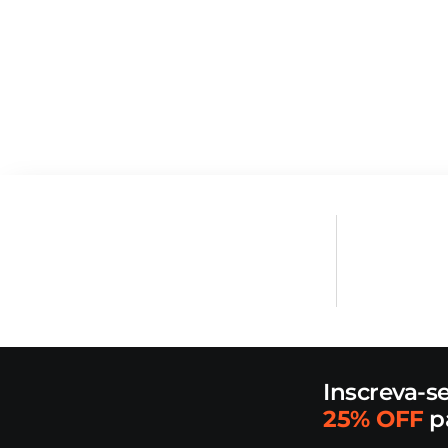
Inscreva-s
25% OFF
p