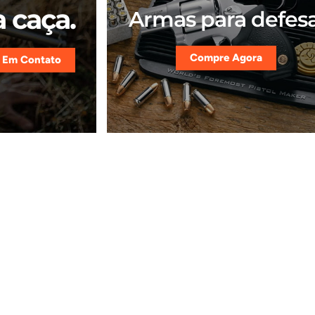
 caça.
Armas para defesa
Compre Agora
 Em Contato