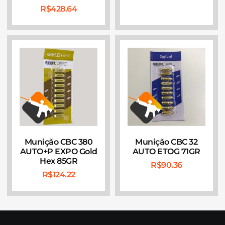
R$
428.64
Munição CBC 380
Munição CBC 32
AUTO+P EXPO Gold
AUTO ETOG 71GR
Hex 85GR
R$
90.36
R$
124.22