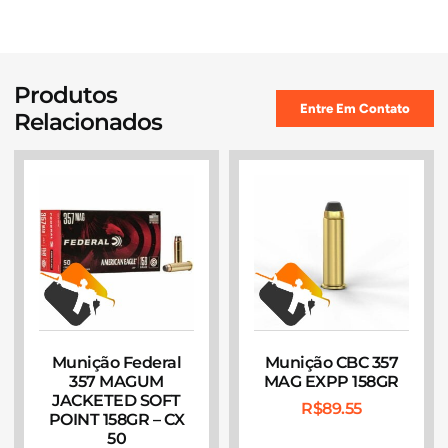
Produtos
Entre Em Contato
Relacionados
Munição Federal
Munição CBC 357
357 MAGUM
MAG EXPP 158GR
JACKETED SOFT
R$
89.55
POINT 158GR – CX
50