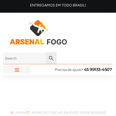
ENTREGAMOS EM TODO BRASIL!
45 99133-4507
Precisa de ajuda?
ARSENAL FOGO
Loja
HOME
MUNIÇÃO CBC 40 SW EXPO 155GR BONDED