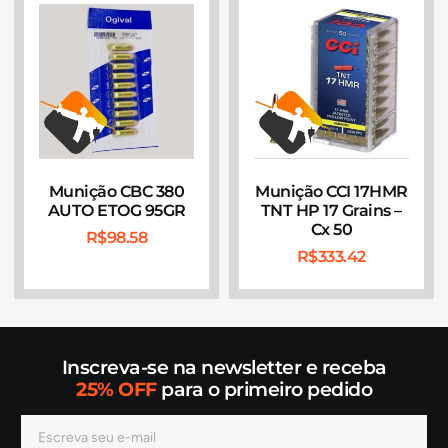
Munição CBC 380
Munição CCI 17HMR
AUTO ETOG 95GR
TNT HP 17 Grains –
Cx 50
R$
98.58
R$
333.42
Inscreva-se na newsletter e receba
25% OFF
para o primeiro pedido