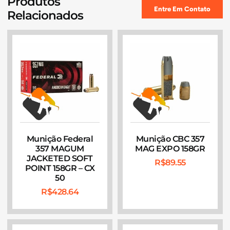
Produtos
Entre Em Contato
Relacionados
Munição Federal
Munição CBC 357
357 MAGUM
MAG EXPO 158GR
JACKETED SOFT
R$
89.55
POINT 158GR – CX
50
R$
428.64