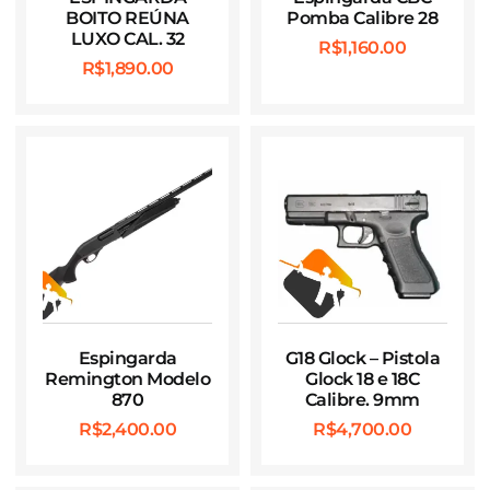
BOITO REÚNA
Pomba Calibre 28
LUXO CAL. 32
R$
1,160.00
R$
1,890.00
Espingarda
G18 Glock – Pistola
Remington Modelo
Glock 18 e 18C
870
Calibre. 9mm
R$
2,400.00
R$
4,700.00