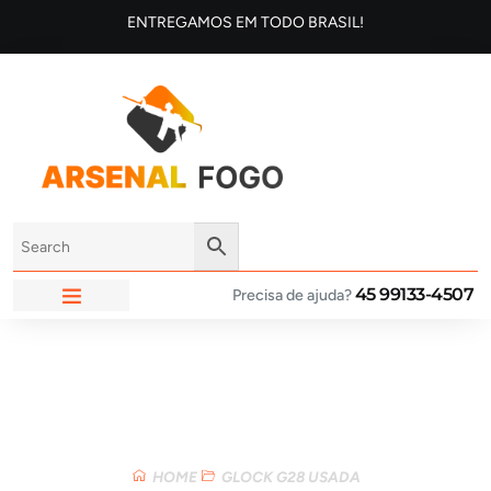
ENTREGAMOS EM TODO BRASIL!
45 99133-4507
Precisa de ajuda?
ARSENAL FOGO
Loja
HOME
GLOCK G28 USADA