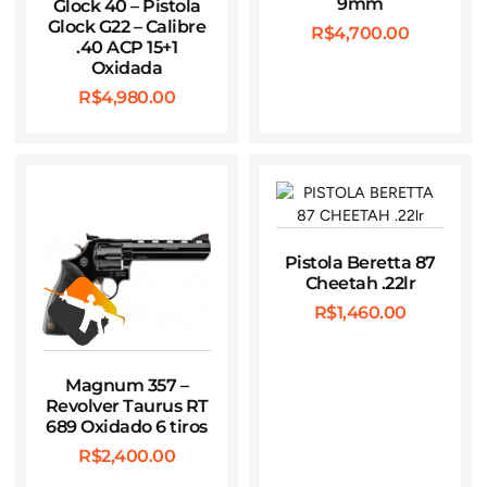
9mm
Glock 40 – Pistola
Glock G22 – Calibre
R$
4,700.00
.40 ACP 15+1
Oxidada
R$
4,980.00
Pistola Beretta 87
Cheetah .22lr
R$
1,460.00
Magnum 357 –
Revolver Taurus RT
689 Oxidado 6 tiros
R$
2,400.00