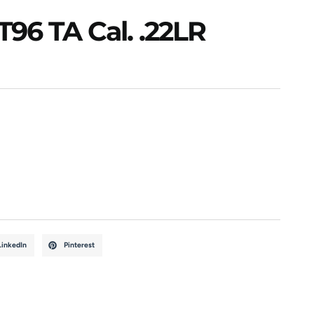
T96 TA Cal. .22LR
LinkedIn
Pinterest