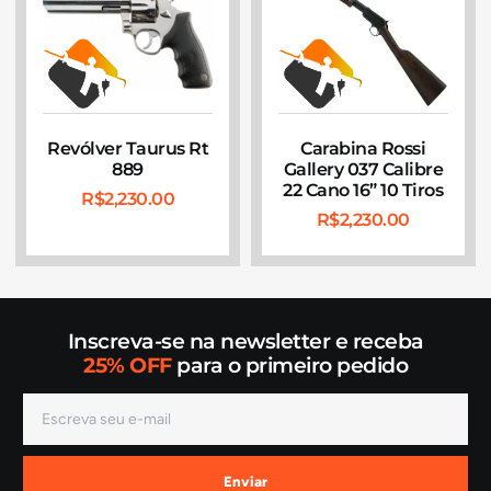
Revólver Taurus Rt
Carabina Rossi
889
Gallery 037 Calibre
22 Cano 16” 10 Tiros
R$
2,230.00
R$
2,230.00
Inscreva-se na newsletter e receba
25% OFF
para o primeiro pedido
Enviar