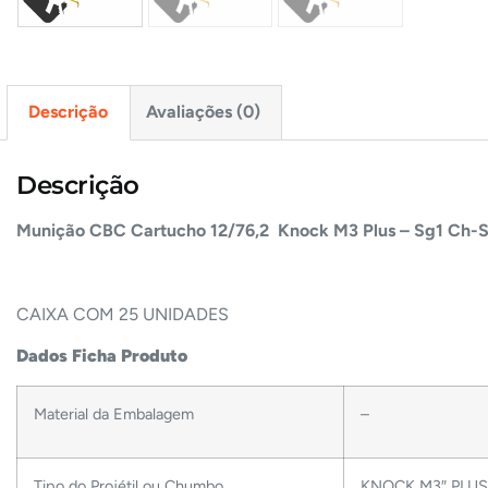
Descrição
Avaliações (0)
Descrição
Munição CBC Cartucho 12/76,2 Knock M3 Plus – Sg1 Ch-
CAIXA COM 25 UNIDADES
Dados Ficha Produto
Material da Embalagem
–
Tipo do Projétil ou Chumbo
KNOCK M3″ PLUS –