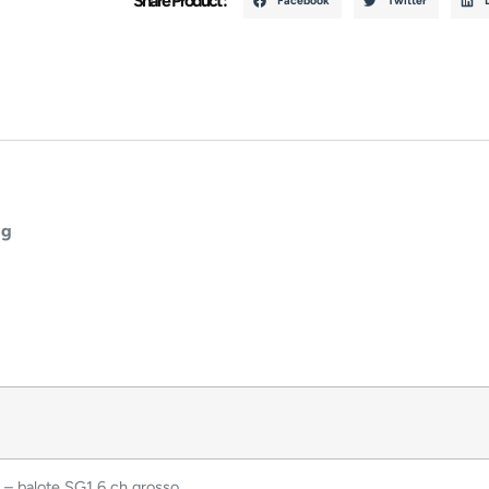
Share Product :
Facebook
Twitter
Sg
 balote SG1 6 ch grosso