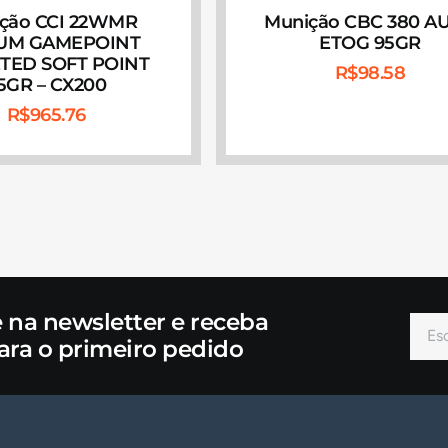
ção CCI 22WMR
Munição CBC 380 A
UM GAMEPOINT
ETOG 95GR
TED SOFT POINT
R$
98.58
5GR – CX200
R$
965.76
e na newsletter e receba
ara o primeiro pedido