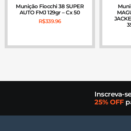
Munição Fiocchi 38 SUPER
Muni
AUTO FMJ 129gr – Cx 50
MAG
JACKE
R$
339.96
3
Inscreva-s
25% OFF
p