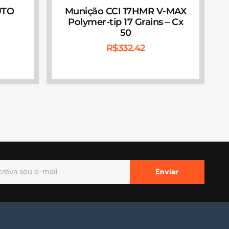
UTO
Munição CCI 17HMR V-MAX
Polymer-tip 17 Grains – Cx
50
R$
332.42
Enviar