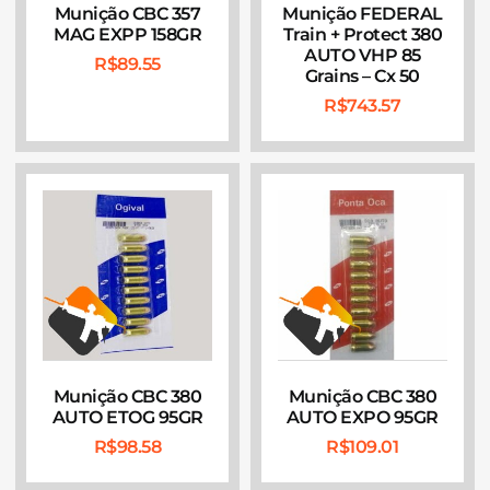
Munição CBC 357
Munição FEDERAL
MAG EXPP 158GR
Train + Protect 380
AUTO VHP 85
R$
89.55
Grains – Cx 50
R$
743.57
Munição CBC 380
Munição CBC 380
AUTO ETOG 95GR
AUTO EXPO 95GR
R$
98.58
R$
109.01