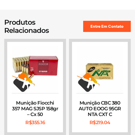
Produtos
Entre Em Contato
Relacionados
Munição Fiocchi
Munição CBC 380
357 MAG SJSP 158gr
AUTO EOOG 95GR
– Cx 50
NTA CXT C
R$
355.16
R$
219.04