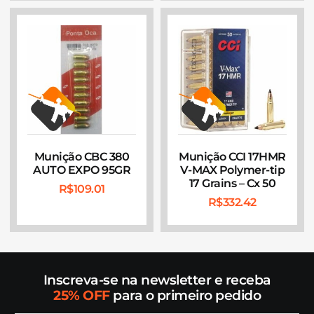
Munição CBC 380
Munição CCI 17HMR
AUTO EXPO 95GR
V-MAX Polymer-tip
17 Grains – Cx 50
R$
109.01
R$
332.42
Inscreva-se na newsletter e receba
25% OFF
para o primeiro pedido