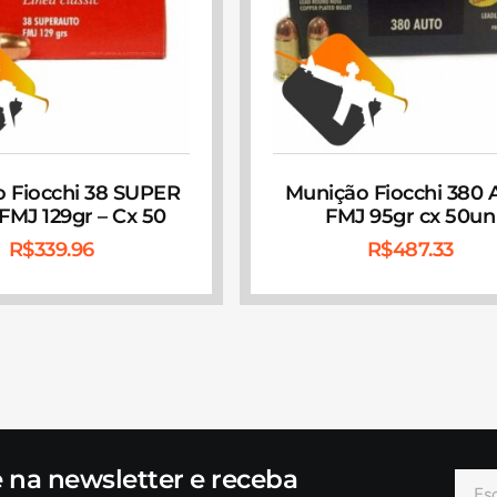
 Fiocchi 38 SUPER
Munição Fiocchi 380 
MJ 129gr – Cx 50
FMJ 95gr cx 50un
R$
339.96
R$
487.33
e na newsletter e receba