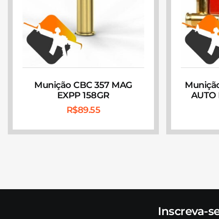
Munição CBC 357 MAG
Munição
EXPP 158GR
AUTO F
R$
89.55
Inscreva-s