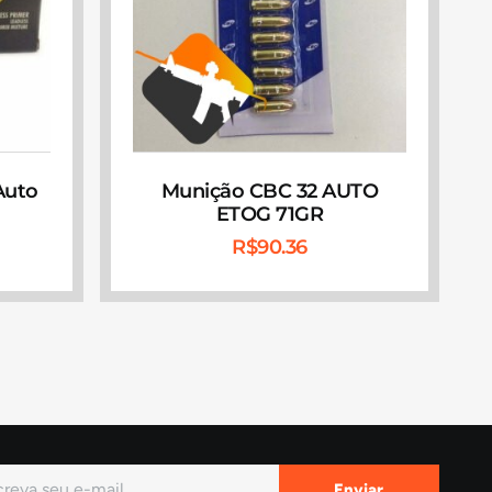
Auto
Munição CBC 32 AUTO
ETOG 71GR
R$
90.36
Enviar