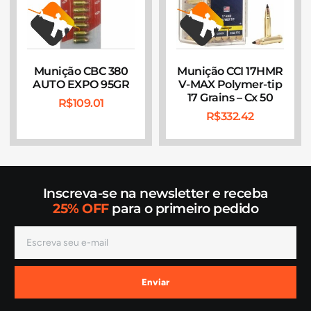
Munição CBC 380
Munição CCI 17HMR
AUTO EXPO 95GR
V-MAX Polymer-tip
17 Grains – Cx 50
R$
109.01
R$
332.42
Inscreva-se na newsletter e receba
25% OFF
para o primeiro pedido
Enviar