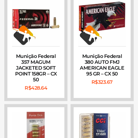
Munição Federal
Munição Federal
357 MAGUM
380 AUTO FMJ
JACKETED SOFT
AMERICAN EAGLE
POINT 158GR – CX
95 GR – CX 50
50
R$
323.67
R$
428.64