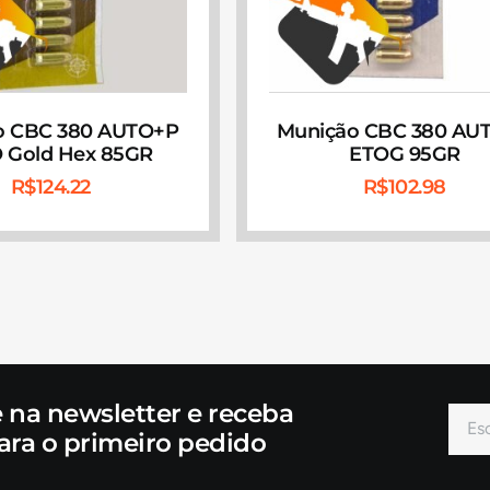
o CBC 380 AUTO+P
Munição CBC 380 AU
 Gold Hex 85GR
ETOG 95GR
R$
124.22
R$
102.98
e na newsletter e receba
ara o primeiro pedido