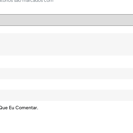
atórios são marcados com
*
 Que Eu Comentar.