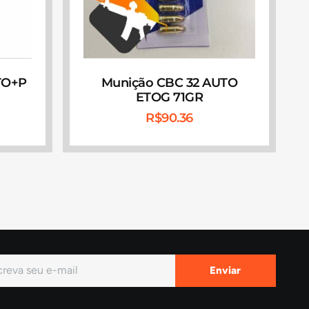
TO+P
Munição CBC 32 AUTO
ETOG 71GR
R$
90.36
Enviar