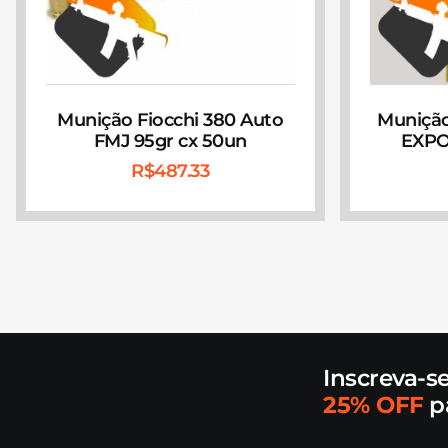
Munição Fiocchi 380 Auto
Muniçã
FMJ 95gr cx 50un
EXPO
R$
487.33
Inscreva-s
25% OFF
p