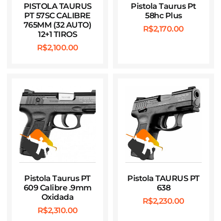
PISTOLA TAURUS
Pistola Taurus Pt
PT 57SC CALIBRE
58hc Plus
765MM (32 AUTO)
R$
2,170.00
12+1 TIROS
R$
2,100.00
Pistola Taurus PT
Pistola TAURUS PT
609 Calibre .9mm
638
Oxidada
R$
2,230.00
R$
2,310.00