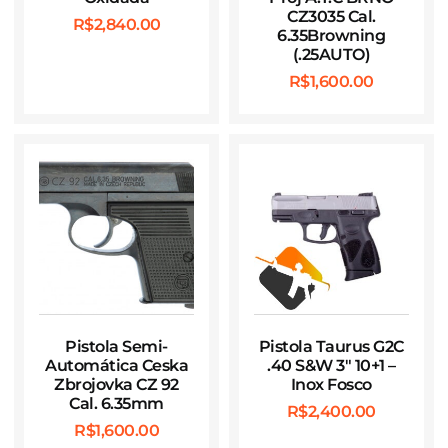
CZ3035 Cal.
R$
2,840.00
6.35Browning
(.25AUTO)
R$
1,600.00
Pistola Semi-
Pistola Taurus G2C
Automática Ceska
.40 S&W 3″ 10+1 –
Zbrojovka CZ 92
Inox Fosco
Cal. 6.35mm
R$
2,400.00
R$
1,600.00