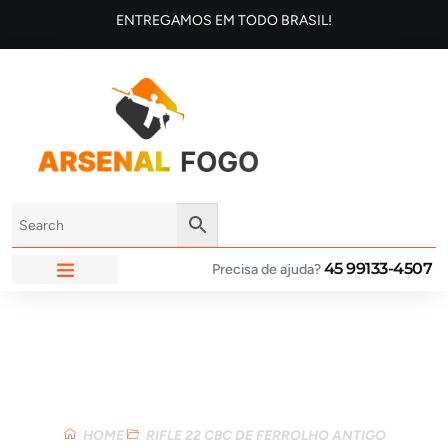
ENTREGAMOS EM TODO BRASIL!
45 99133-4507
Precisa de ajuda?
ARSENAL FOGO
Loja
HOME
RIFLE 22 CBC DE FERROLHO ANTIGO