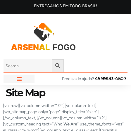
ENTREGAMOS EM TODO BRASIL!
45 99133-4507
Precisa de ajuda?
ARSENAL FOGO
Site Map
[vc_row][vc_column width=”1/2″][vc_column_text]
[wp_sitemap_page only=”page” display_title=”false”]
[/vc_column_text][/vc_column][vc_column width=”1/2″]
[vc_custom_heading text=”Who
We Are
” use_theme_fonts=”yes”
el_class=”m-b-md”][vc_column_text el_class=”lead”]Curabitur