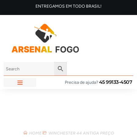
ENTREGAMOS EM TODO BRASIL!
45 99133-4507
Precisa de ajuda?
ARSENAL FOGO
Loja
HOME
WINCHESTER 44 ANTIGA PREÇO