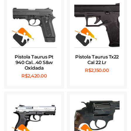
Pistola Taurus Pt
Pistola Taurus Tx22
940 Cal. .40 S&w
Cal 22 Lr
Oxidada
R$
2,150.00
R$
2,420.00