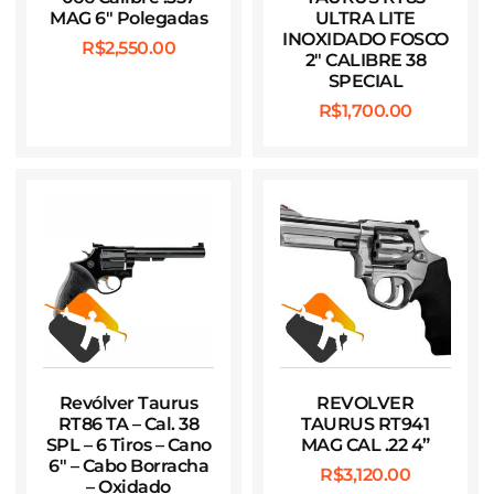
MAG 6″ Polegadas
ULTRA LITE
INOXIDADO FOSCO
R$
2,550.00
2″ CALIBRE 38
SPECIAL
R$
1,700.00
Revólver Taurus
REVOLVER
RT86 TA – Cal. 38
TAURUS RT941
SPL – 6 Tiros – Cano
MAG CAL .22 4”
6″ – Cabo Borracha
R$
3,120.00
– Oxidado