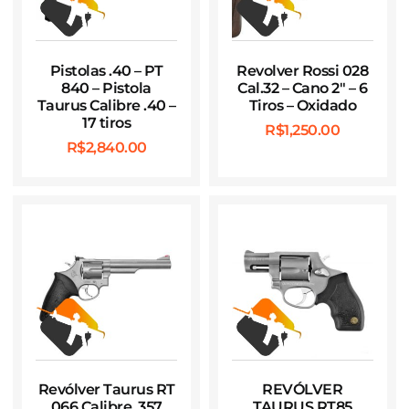
Pistolas .40 – PT
Revolver Rossi 028
840 – Pistola
Cal.32 – Cano 2″ – 6
Taurus Calibre .40 –
Tiros – Oxidado
17 tiros
R$
1,250.00
R$
2,840.00
Revólver Taurus RT
REVÓLVER
066 Calibre .357
TAURUS RT85