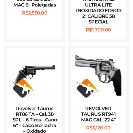
MAG 6″ Polegadas
ULTRA LITE
INOXIDADO FOSCO
R$
2,550.00
2″ CALIBRE 38
SPECIAL
R$
1,700.00
Revólver Taurus
REVOLVER
RT86 TA – Cal. 38
TAURUS RT941
SPL – 6 Tiros – Cano
MAG CAL .22 4”
6″ – Cabo Borracha
R$
3,120.00
– Oxidado