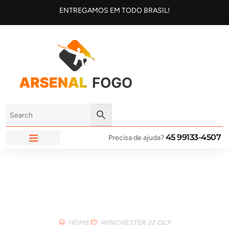
ENTREGAMOS EM TODO BRASIL!
45 99133-4507
Precisa de ajuda?
ARSENAL FOGO
Loja
HOME
WINCHESTER 22 OLX