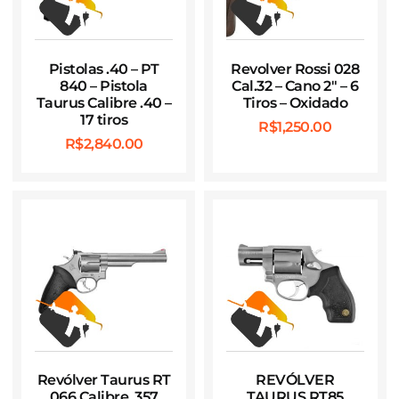
Pistolas .40 – PT
Revolver Rossi 028
840 – Pistola
Cal.32 – Cano 2″ – 6
Taurus Calibre .40 –
Tiros – Oxidado
17 tiros
R$
1,250.00
R$
2,840.00
Revólver Taurus RT
REVÓLVER
066 Calibre .357
TAURUS RT85