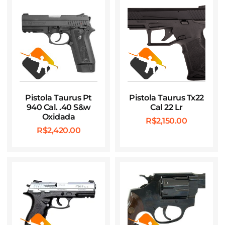
Pistola Taurus Pt
Pistola Taurus Tx22
940 Cal. .40 S&w
Cal 22 Lr
Oxidada
R$
2,150.00
R$
2,420.00