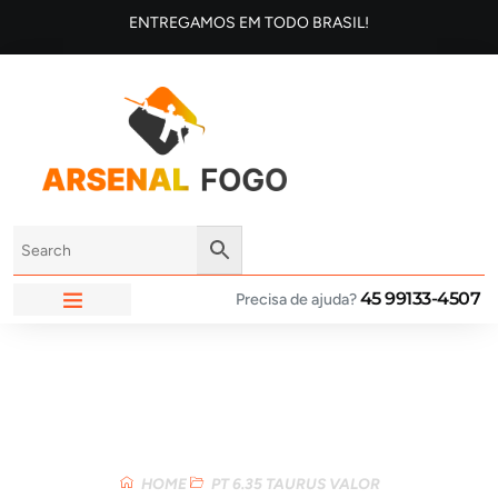
ENTREGAMOS EM TODO BRASIL!
45 99133-4507
Precisa de ajuda?
ARSENAL FOGO
Loja
HOME
PT 6.35 TAURUS VALOR