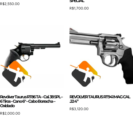
SPECIAL
R$
2,550.00
R$
1,700.00
Revólver Taurus RT86 TA – Cal. 38 SPL –
REVOLVER TAURUS RT941 MAG CAL
6 Tiros – Cano 6″ – Cabo Borracha –
.22 4”
Oxidado
R$
3,120.00
R$
2,000.00