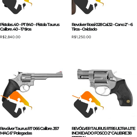
Pistolas .40 – PT 840 – Pistola Taurus
Revolver Rossi 028 Cal.32 – Cano 2″ – 6
Calibre .40 – 17 tiros
Tiros – Oxidado
R$
2,840.00
R$
1,250.00
Revólver Taurus RT 066 Calibre .357
REVÓLVER TAURUS RT85 ULTRA LITE
MAG 6″ Polegadas
INOXIDADO FOSCO 2″ CALIBRE 38