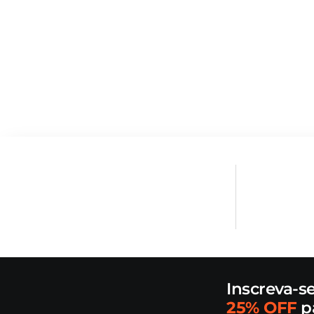
Inscreva-s
25% OFF
p