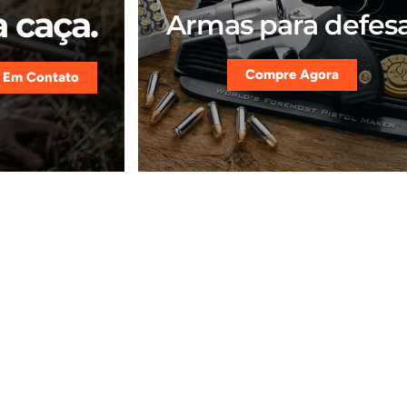
 caça.
Armas para defesa
Compre Agora
 Em Contato