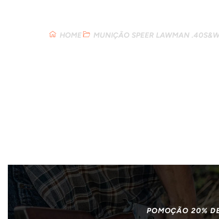
Loja
HOME
MUNIÇÃO SPEER LAWMAN .40S&W T
POMOÇÃO 20% D