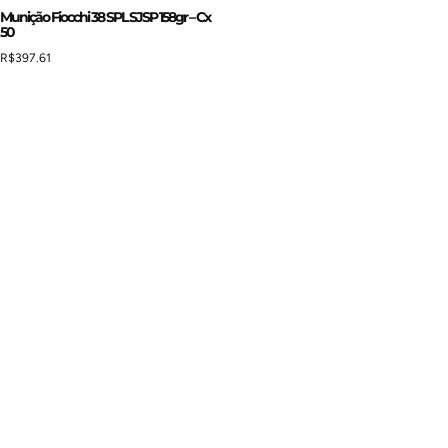
Munição Fiocchi 38 SPL SJSP 158gr – Cx
50
R$
397.61