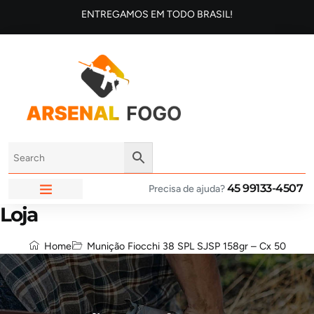
ENTREGAMOS EM TODO BRASIL!
45 99133-4507
Precisa de ajuda?
Loja
ARSENAL FOGO
Home
Munição Fiocchi 38 SPL SJSP 158gr – Cx 50