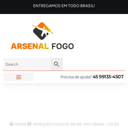
ENTREGAMOS EM TODO BRASIL!
45 99133-4507
Precisa de ajuda?
ARSENAL FOGO
Loja
HOME
MUNIÇÃO FIOCCHI 38 SPL FMJ 158GR – CX 50